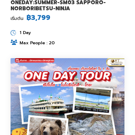
ONEDAY:SUMMER-SM03 SAPPORO-
NORBORIBETSU-NINJA
฿3,799
เริ่มต้น
1 Day
Max People : 20