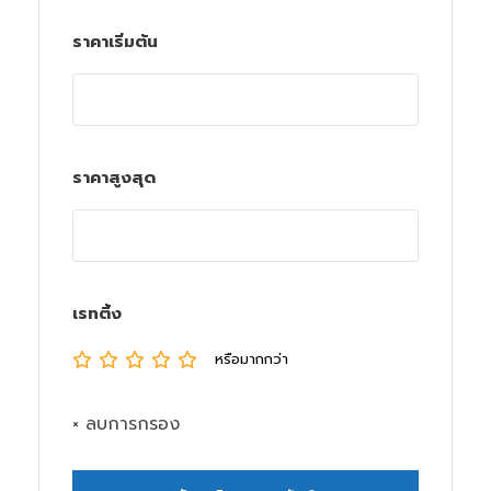
ราคาเริ่มต้น
ราคาสูงสุด
เรทติ้ง
หรือมากกว่า
× ลบการกรอง