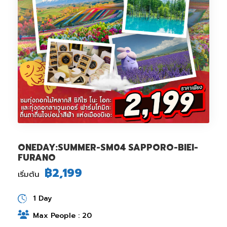
ONEDAY:SUMMER-SM04 SAPPORO-BIEI-
FURANO
฿2,199
เริ่มต้น
1 Day
Max People : 20