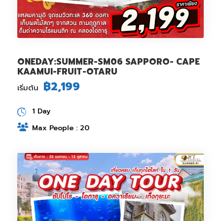
ONEDAY:SUMMER-SM06 SAPPORO- CAPE
KAAMUI-FRUIT-OTARU
฿2,199
เริ่มต้น
1 Day
Max People : 20