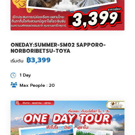
ONEDAY:SUMMER-SM02 SAPPORO-
NORBORIBETSU-TOYA
฿3,399
เริ่มต้น
1 Day
Max People : 20