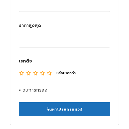
ราคาสูงสุด
เรทติ้ง
หรือมากกว่า
× ลบการกรอง