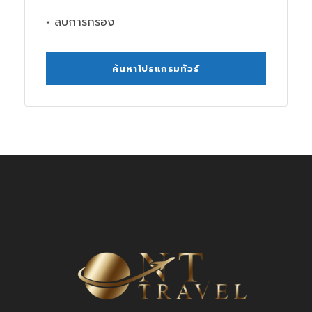
× ลบการกรอง