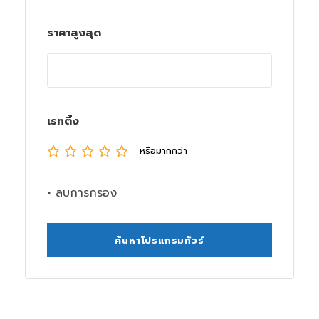
ราคาสูงสุด
เรทติ้ง
หรือมากกว่า
× ลบการกรอง