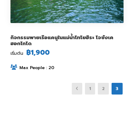
กิจกรรมพายเรือแคนูในแม่น้ำโทโยฮิระ โจซังเค
ฮอกไกโด
฿1,900
เริ่มต้น
Max People : 20
1
2
3