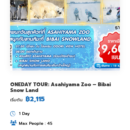
ONEDAY TOUR: Asahiyama Zoo – Bibai
Snow Land
฿2,115
เริ่มต้น
1 Day
Max People : 45