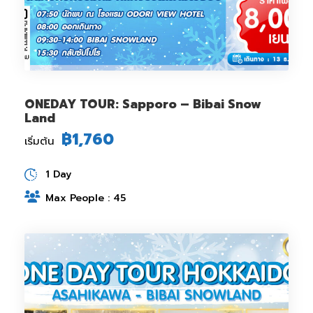
ONEDAY TOUR: Sapporo – Bibai Snow
Land
฿1,760
เริ่มต้น
1 Day
Max People : 45