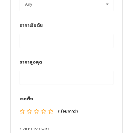
ราคาเริ่มต้น
ราคาสูงสุด
เรทติ้ง
หรือมากกว่า
× ลบการกรอง