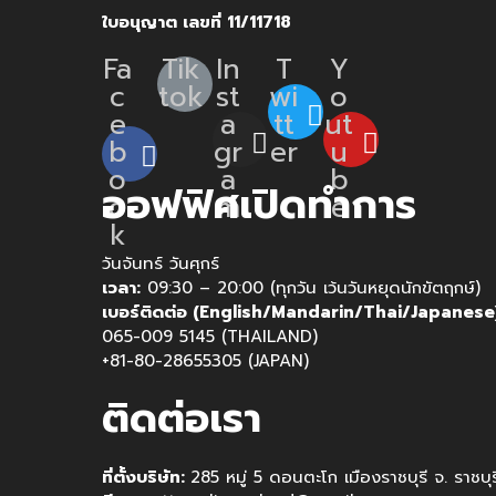
ใบอนุญาต เลขที่ 11/11718
Fa
Tik
In
T
Y
c
tok
st
wi
o
e
a
tt
ut
b
gr
er
u
o
a
b
ออฟฟิศเปิดทำการ
o
m
e
k
วันจันทร์ วันศุกร์
เวลา:
09:30 – 20:00 (ทุกวัน เว้นวันหยุดนักขัตฤกษ์)
เบอร์ติดต่อ (English/Mandarin/Thai/Japanese
065-009 5145 (THAILAND)
+81-80-28655305 (JAPAN)
ติดต่อเรา
ที่ตั้งบริษัท:
285 หมู่ 5 ดอนตะโก เมืองราชบุรี จ. ราชบ