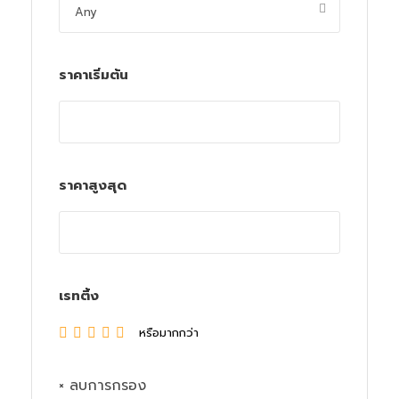
ราคาเริ่มต้น
ราคาสูงสุด
เรทติ้ง
หรือมากกว่า
× ลบการกรอง