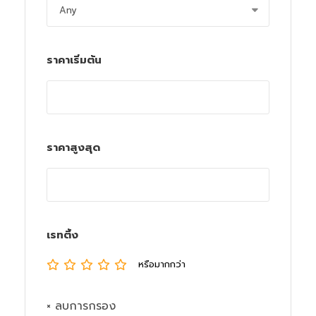
ราคาเริ่มต้น
ราคาสูงสุด
เรทติ้ง
หรือมากกว่า
× ลบการกรอง