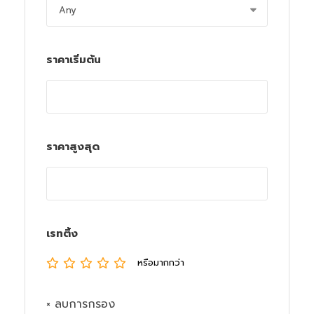
ราคาเริ่มต้น
ราคาสูงสุด
เรทติ้ง
หรือมากกว่า
× ลบการกรอง