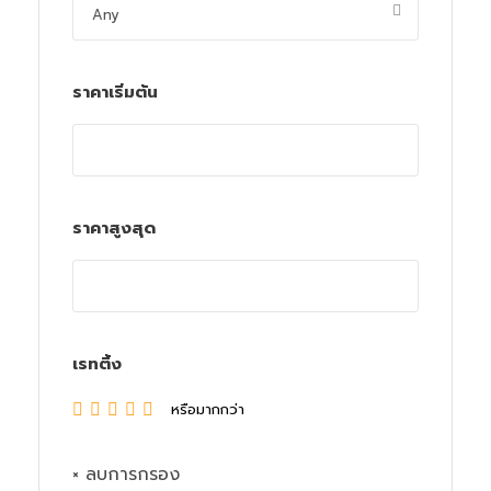
ราคาเริ่มต้น
ราคาสูงสุด
เรทติ้ง
หรือมากกว่า
× ลบการกรอง