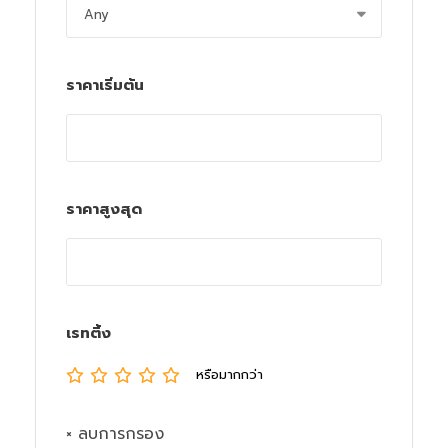
ราคาเริ่มต้น
ราคาสูงสุด
เรทติ้ง
หรือมากกว่า
× ลบการกรอง