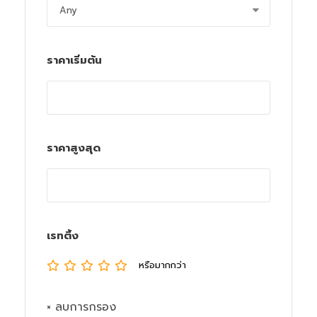
ราคาเริ่มต้น
ราคาสูงสุด
เรทติ้ง
หรือมากกว่า
× ลบการกรอง