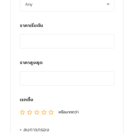
ราคาเริ่มต้น
ราคาสูงสุด
เรทติ้ง
หรือมากกว่า
× ลบการกรอง