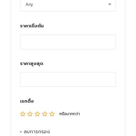
ราคาเริ่มต้น
ราคาสูงสุด
เรทติ้ง
หรือมากกว่า
× ลบการกรอง