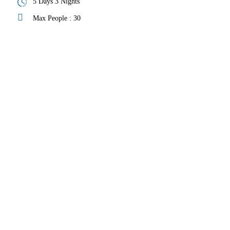
5 Days 3 Nights
Max People : 30