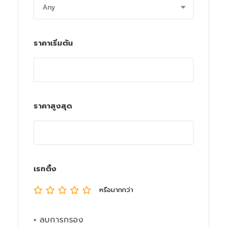
ราคาเริ่มต้น
ราคาสูงสุด
เรทติ้ง
หรือมากกว่า
× ลบการกรอง