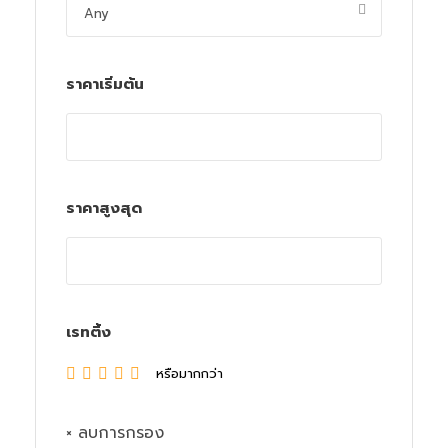
ราคาเริ่มต้น
ราคาสูงสุด
เรทติ้ง
หรือมากกว่า
× ลบการกรอง