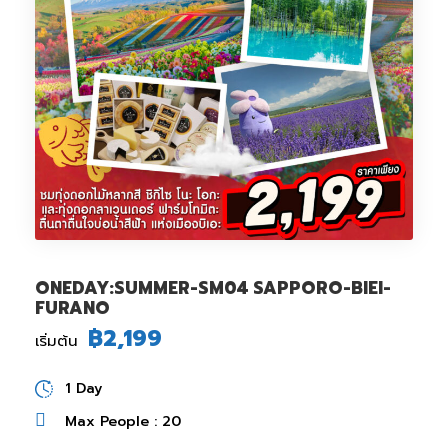
ONEDAY:SUMMER-SM04 SAPPORO-BIEI-
FURANO
฿2,199
เริ่มต้น
1 Day
Max People : 20