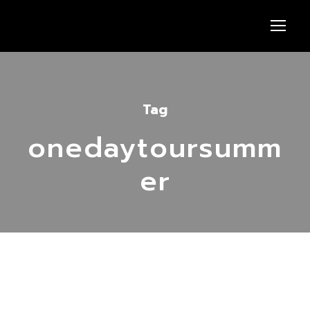
Tag
onedaytoursumm
er