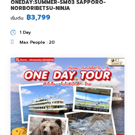
ONEDAY:SUMMER-SM03 SAPPORO-
NORBORIBETSU-NINJA
฿3,799
เริ่มต้น
1 Day
Max People : 20