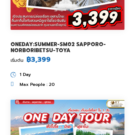
ONEDAY:SUMMER-SM02 SAPPORO-
NORBORIBETSU-TOYA
฿3,399
เริ่มต้น
1 Day
Max People : 20