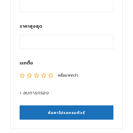
ราคาสูงสุด
เรทติ้ง
หรือมากกว่า
× ลบการกรอง