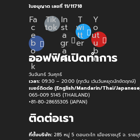
ใบอนุญาต เลขที่ 11/11718
Fa
Tik
In
T
Y
c
tok
st
wi
o
e
a
tt
ut
b
gr
er
u
o
a
b
ออฟฟิศเปิดทำการ
o
m
e
k
วันจันทร์ วันศุกร์
เวลา:
09:30 – 20:00 (ทุกวัน เว้นวันหยุดนักขัตฤกษ์)
เบอร์ติดต่อ (English/Mandarin/Thai/Japanese
065-009 5145 (THAILAND)
+81-80-28655305 (JAPAN)
ติดต่อเรา
ที่ตั้งบริษัท:
285 หมู่ 5 ดอนตะโก เมืองราชบุรี จ. ราชบ