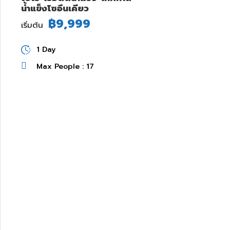
น้ำแข็งโซอึนเคียว
฿9,999
เริ่มต้น
1 Day
Max People : 17