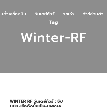
วมตั๋วเครื่องบิน
วันเดย์ทัวร์
รถเช่า
ทัวร์ส่วนตัว
Tag
Winter-RF
WINTER RF วันเดย์ทัวร์ : ซัป
โปโร-เรือตัดน้ำแข็ง-เทศกาล