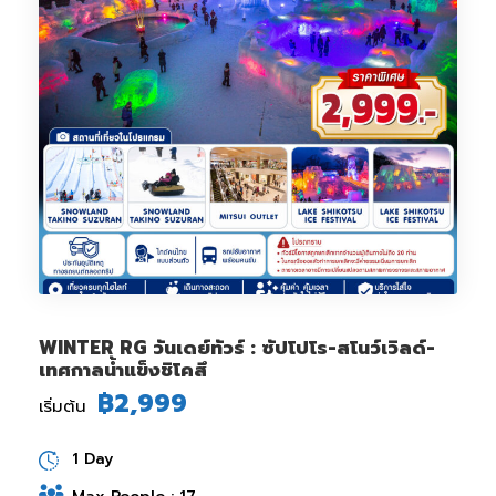
WINTER RG วันเดย์ทัวร์ : ซัปโปโร-สโนว์เวิลด์-
เทศกาลน้ำแข็งชิโคสึ
฿2,999
เริ่มต้น
1 Day