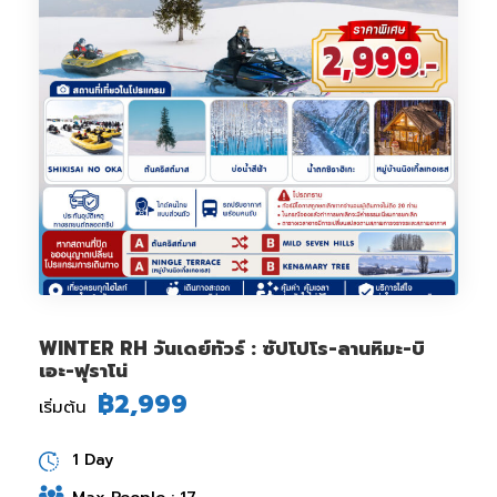
WINTER RH วันเดย์ทัวร์ : ซัปโปโร-ลานหิมะ-บิ
เอะ-ฟุราโน่
฿2,999
เริ่มต้น
1 Day