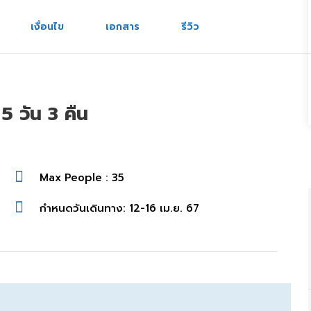
เงื่อนไข
เอกสาร
รีวิว
วมตั๋วเครื่องบิน
วันเดย์ทัวร์
รถเช่า
ทัวร์ส่วนตัว
วัน 3 คืน
Max People : 35
กำหนดวันเดินทาง: 12-16 เม.ย. 67