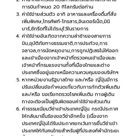
การบินกำหนด 20 กิโลกรัมต่อท่าน
ค่าใช้จ่ายส่วนตัว อาทิ อาหารและเครื่องดื่มที่สั่ง
เพิ่มพิเศษ,โทรศัพท์-โทรสาร,อินเตอร์เน็ต,มินิ
บาร์,ซักรีดที่ไม่ได้ระบุไว้ในรายการ
ค่าใช้จ่ายอันเกิดจากความล่าช้าของสายการ
บิน,อุบัติภัยทางธรรมชาติ,การประท้วง,การ
จลาจล,การนัดหยุดงาน,การถูกปฏิเสธไม่ให้ออก
และเข้าเมืองจากเจ้าหน้าที่ตรวจคนเข้าเมืองและ
เจ้าหน้าที่กรมแรงงานทั้งที่เมืองไทยและต่าง
ประเทศซึ่งอยู่นอกเหนือความควบคุมของบริษัทฯ
หากหน่วยงานรัฐบาลไทย และ/หรือ ญี่ปุ่นมีการ
ปรับเปลี่ยนข้อกำหนดเกี่ยวกับการกักตัวเพิ่มเติม
และ/หรือ ขอเรียกตรวจโรคเพิ่มเติม ทางผู้เดิน
ทางจะต้องเป็นผู้รับผิดชอบค่าใช้จ่ายส่วนเกิน
ค่าธรรมเนียมวีซ่าเข้าประเทศญี่ปุ่น กรณีประกาศ
ให้กลับมายื่นร้องขอวีซ่าอีกครั้ง (เนื่องจาก
ประเทศญี่ปุ่นได้รับประกาศยกเว้นการยื่นวีซ่าเข้า
ประเทศให้กับคนไทยสำหรับผู้ที่ประสงค์พำนักระยะ