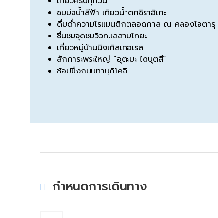
เที่ยวครบทุกวัน
ชมบ่อน้ำสีฟ้า เที่ยวน้ำตกชิราฮิเกะ
ดื่มด่ำความโรแมนติกตลอดกาล ณ คลองโอตารุ
ชื่นชมจุดชมวิวทะเลสาบโทยะ
เที่ยวหมู่บ้านนิงเกิลเทอเรส
สักการะพระใหญ่ “อุตะมะ ไดบุตสึ”
ช้อปปิ้งถนนทานุกิโคจิ
กำหนดการเดินทาง