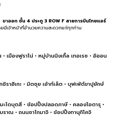
ฯ
ิ ขาออก ชั้น
4 ประตู 3 ROW F สายการบินไทยแอร์
มีเจ้าหน้าที่อำนวยความสะดวกแก่ทุกท่าน
• เมืองฟูราโน่ • หมู่บ้านนิงเกิ้ล เทอเรซ • อิออน
กชิราฮิเกะ • มิตซุย เอ้าท์เล็ต • บุฟเฟ่ต์ขาปูยักษ์
มะไดบุตสึ • ช้อปปิ้งปลอดภาษี • คลองโอตารุ •
บราณ • ถนนซาไกมาจิ • ช้อปปิ้งทานุกิโคจิ