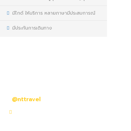
มีไกด์ ให้บริการ หลายภาษามีประสบการณ์
มีประกันการเดินทาง
มีคำถามหรือข้อสงสัยหรือไม่?
ติดต่อเราวันนี้
@nttravel
nttraveljapanland@gmail.com