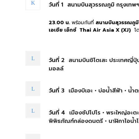
วันที่ 1
สนามบินสุวรรณภูมิ กรุงเทพ
23.00 น.
พร้อมกันที่
สนามบินสุวรรณภูม
เอเชีย เอ๊กซ์ Thai Air Asia X (XJ)
โดย
วันที่ 2
สนามบินชิโตเสะ ประเทศญี่ปุ่น 
มอลล์
วันที่ 3
เมืองบิเอะ • บ่อน้ำสีฟ้า • น้ำต
วันที่ 4
เมืองซัปโปโร • พระใหญ่อะตะ
พิพิธภัณฑ์กล่องดนตรี • นาฬิกาไอน้ำโ