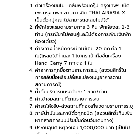
ตั๋วเครื่องบินไป -กลับพร้อมกรุ๊ป กรุงเทพฯ-ชิโต
เซะ-กรุงเทพฯ สายการบิน THAI AIRASIA X
เป็นตั๋วหมู่คณะไม่สามารถสะสมไมล์ได้
ที่พักโรงแรมตามรายการ 3 คืน พักห้องละ 2-3
ท่าน (กรณีมาไม่ครบคู่และไม่ต้องการเพิ่มเงินพัก
ห้องเดี่ยว)
ค่าระวางน้ำหนักกระเป๋าไม่เกิน 20 กก.ต่อ 1
ใบ(โหลดได้ท่านละ 1 ใบ)กระเป๋าถือขึ้นเครื่อง
Hand Carry 7 กก.ต่อ 1 ใบ
ค่าอาหารทุกมื้อตามรายการระบุ (สงวนสิทธิ์ใน
การสลับมื้อหรือเปลี่ยนแปลงเมนูอาหารตาม
สถานการณ์)
น้ำดื่มบริการบนรถวันละ 1 ขวด/ท่าน
ค่าเข้าชมสถานที่ตามรายการระบุ
ค่ารถโค้ชรับ-ส่งสถานที่ท่องเที่ยวตามรายการระบุ
ภาษีน้ำมันและภาษีตั๋วทุกชนิด (สงวนสิทธิ์เก็บเพิ่ม
หากสายการบินปรับขึ้นก่อนวันเดินทาง)
ประกันอุบัติเหตุวงเงิน 1,000,000 บาท (เป็นไป