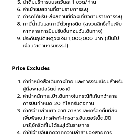
น้ำดื่มบริการบนรถวันละ 1 ขวด/ท่าน
ค่าเข้าชมสถานที่ตามรายการระบุ
ค่ารถโค้ชรับ-ส่งสถานที่ท่องเที่ยวตามรายการระบุ
ภาษีน้ำมันและภาษีตั๋วทุกชนิด (สงวนสิทธิ์เก็บเพิ่ม
หากสายการบินปรับขึ้นก่อนวันเดินทาง)
ประกันอุบัติเหตุวงเงิน 1,000,000 บาท (เป็นไป
เงื่อนไขตามกรมธรรม์)
Price Excludes
ค่าทำหนังสือเดินทางไทย และค่าธรรมเนียมสำหรับ
ผู้ถือพาสปอร์ตต่างชาติ
ค่าน้ำหนักกระเป๋าเดินทางในกรณีที่เกินกว่าสาย
การบินกำหนด 20 กิโลกรัมต่อท่าน
ค่าใช้จ่ายส่วนตัว อาทิ อาหารและเครื่องดื่มที่สั่ง
เพิ่มพิเศษ,โทรศัพท์-โทรสาร,อินเตอร์เน็ต,มินิ
บาร์,ซักรีดที่ไม่ได้ระบุไว้ในรายการ
ค่าใช้จ่ายอันเกิดจากความล่าช้าของสายการ