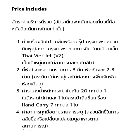
Price Includes
อัตราค่าบริการนี้รวม (อัตรานี้เฉพาะนักท่องเที่ยวที่ถือ
หนังสือเดินทางไทยเท่านั้น)
ตั๋วเครื่องบินไป -กลับพร้อมกรุ๊ป กรุงเทพฯ-สนาม
บินฟุกุโอกะ -กรุงเทพฯ สายการบิน ไทยเวียดเจ็ท
Thai Viet Jet (VZ)
เป็นตั๋วหมู่คณะไม่สามารถสะสมไมล์ได้
ที่พักโรงแรมตามรายการ 3 คืน พักห้องละ 2-3
ท่าน (กรณีมาไม่ครบคู่และไม่ต้องการเพิ่มเงินพัก
ห้องเดี่ยว)
ค่าระวางน้ำหนักกระเป๋าไม่เกิน 20 กก.ต่อ 1
ใบ(โหลดได้ท่านละ 1 ใบ)กระเป๋าถือขึ้นเครื่อง
Hand Carry 7 กก.ต่อ 1 ใบ
ค่าอาหารทุกมื้อตามรายการระบุ (สงวนสิทธิ์ในการ
สลับมื้อหรือเปลี่ยนแปลงเมนูอาหารตาม
สถานการณ์)