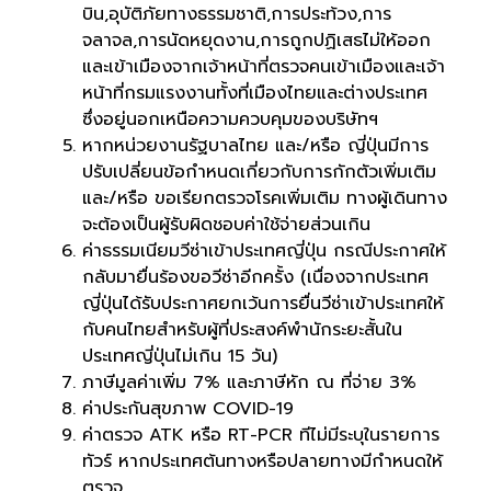
บิน,อุบัติภัยทางธรรมชาติ,การประท้วง,การ
จลาจล,การนัดหยุดงาน,การถูกปฏิเสธไม่ให้ออก
และเข้าเมืองจากเจ้าหน้าที่ตรวจคนเข้าเมืองและเจ้า
หน้าที่กรมแรงงานทั้งที่เมืองไทยและต่างประเทศ
ซึ่งอยู่นอกเหนือความควบคุมของบริษัทฯ
หากหน่วยงานรัฐบาลไทย และ/หรือ ญี่ปุ่นมีการ
ปรับเปลี่ยนข้อกำหนดเกี่ยวกับการกักตัวเพิ่มเติม
และ/หรือ ขอเรียกตรวจโรคเพิ่มเติม ทางผู้เดินทาง
จะต้องเป็นผู้รับผิดชอบค่าใช้จ่ายส่วนเกิน
ค่าธรรมเนียมวีซ่าเข้าประเทศญี่ปุ่น กรณีประกาศให้
กลับมายื่นร้องขอวีซ่าอีกครั้ง (เนื่องจากประเทศ
ญี่ปุ่นได้รับประกาศยกเว้นการยื่นวีซ่าเข้าประเทศให้
กับคนไทยสำหรับผู้ที่ประสงค์พำนักระยะสั้นใน
ประเทศญี่ปุ่นไม่เกิน 15 วัน)
ภาษีมูลค่าเพิ่ม 7% และภาษีหัก ณ ที่จ่าย 3%
ค่าประกันสุขภาพ COVID-19
ค่าตรวจ ATK หรือ RT-PCR ทีไม่มีระบุในรายการ
ทัวร์ หากประเทศต้นทางหรือปลายทางมีกำหนดให้
ตรวจ