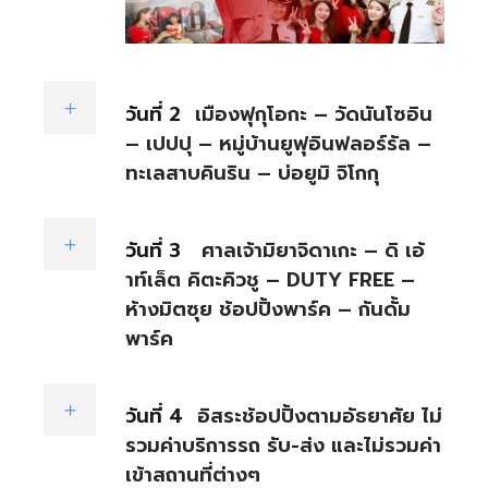
วันที่ 2
เมืองฟุกุโอกะ – วัดนันโซอิน
– เปปปุ – หมู่บ้านยูฟุอินฟลอร์รัล –
ทะเลสาบคินริน – บ่อยูมิ จิโกกุ
วันที่ 3
ศาลเจ้ามิยาจิดาเกะ – ดิ เอ้
าท์เล็ต คิตะคิวชู – DUTY FREE –
ห้างมิตซุย ช้อปปิ้งพาร์ค – กันดั้ม
พาร์ค
วันที่ 4
อิสระช้อปปิ้งตามอัธยาศัย ไม่
รวมค่าบริการรถ รับ-ส่ง และไม่รวมค่า
เข้าสถานที่ต่างๆ