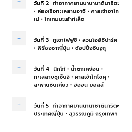
วันที่ 2
ท่าอากาศยานนานาชาตินาริตะ
• ล่องเรือทะเลสาบอาชิ • ศาลเจ้าฮาโก
เน่ • โกเทมบะเอ้าท์เล็ต
วันที่ 3
ภูเขาไฟฟูจิ • สวนโออิชิปาร์ค
• พิธีชงชาญี่ปุ่น • ช้อปปิ้งชินจูกุ
วันที่ 4
นิกโก้ • น้ำตกเคง่อน •
ทะเลสาบซูเซ็นจิ • ศาลเจ้าโทโชคุ •
สะพานชินเคียว • อิออน มอลล์
วันที่ 5
ท่าอากาศยานนานาชาตินาริตะ
ประเทศญี่ปุ่น • สุวรรณภูมิ กรุงเทพฯ