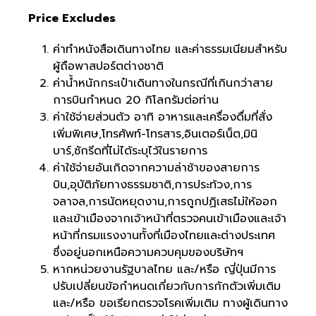
Price Excludes
ค่าทำหนังสือเดินทางไทย และค่าธรรมเนียมสำหรับ
ผู้ถือพาสปอร์ตต่างชาติ
ค่าน้ำหนักกระเป๋าเดินทางในกรณีที่เกินกว่าสาย
การบินกำหนด 20 กิโลกรัมต่อท่าน
ค่าใช้จ่ายส่วนตัว อาทิ อาหารและเครื่องดื่มที่สั่ง
เพิ่มพิเศษ,โทรศัพท์-โทรสาร,อินเตอร์เน็ต,มินิ
บาร์,ซักรีดที่ไม่ได้ระบุไว้ในรายการ
ค่าใช้จ่ายอันเกิดจากความล่าช้าของสายการ
บิน,อุบัติภัยทางธรรมชาติ,การประท้วง,การ
จลาจล,การนัดหยุดงาน,การถูกปฏิเสธไม่ให้ออก
และเข้าเมืองจากเจ้าหน้าที่ตรวจคนเข้าเมืองและเจ้า
หน้าที่กรมแรงงานทั้งที่เมืองไทยและต่างประเทศ
ซึ่งอยู่นอกเหนือความควบคุมของบริษัทฯ
หากหน่วยงานรัฐบาลไทย และ/หรือ ญี่ปุ่นมีการ
ปรับเปลี่ยนข้อกำหนดเกี่ยวกับการกักตัวเพิ่มเติม
และ/หรือ ขอเรียกตรวจโรคเพิ่มเติม ทางผู้เดินทาง