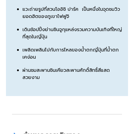
แวะถ่ายรูปที่สวนโออิชิ ปาร์ค เป็นหนึ่งในจุดชมวิว
ยอดฮิตของภูเขาไฟฟูจิ
เดินช้อปปิ้งย่านชินจูกุแหล่งรวมความบันเทิงที่ใหญ่
ที่สุดในญี่ปุ่น
เพลิดเพลินไปกับการไหลของน้ำตกญี่ปุ่นที่น้ำตก
เคง่อน
ผ่านชมสะพานชินเคียวสะพานศักดิ์สิทธิ์สีแสด
สวยงาม