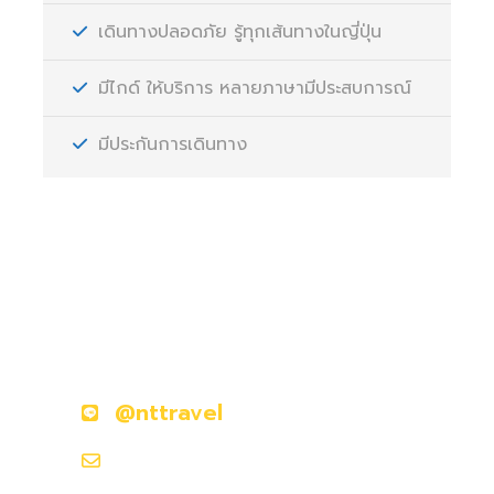
เดินทางปลอดภัย รู้ทุกเส้นทางในญี่ปุ่น
มีไกด์ ให้บริการ หลายภาษามีประสบการณ์
มีประกันการเดินทาง
มีคำถามหรือข้อสงสัยหรือไม่?
ติดต่อเราวันนี้
@nttravel
nttraveljapanland@gmail.com