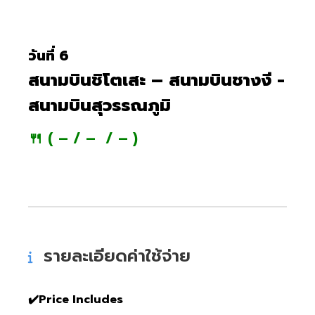
วันที่ 6
สนามบินชิโตเสะ – สนามบินชางงี -
สนามบินสุวรรณภูมิ
🍴 ( – / – / – )
รายละเอียดค่าใช้จ่าย
✔️Price Includes