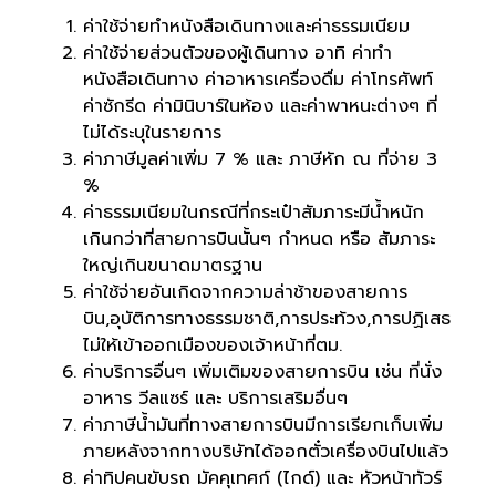
ค่าใช้จ่ายทำหนังสือเดินทางและค่าธรรมเนียม
ค่าใช้จ่ายส่วนตัวของผู้เดินทาง อาทิ ค่าทำ
หนังสือเดินทาง ค่าอาหารเครื่องดื่ม ค่าโทรศัพท์
ค่าซักรีด ค่ามินิบาร์ในห้อง และค่าพาหนะต่างๆ ที่
ไม่ได้ระบุในรายการ
ค่าภาษีมูลค่าเพิ่ม 7 % และ ภาษีหัก ณ ที่จ่าย 3
%
ค่าธรรมเนียมในกรณีที่กระเป๋าสัมภาระมีน้ำหนัก
เกินกว่าที่สายการบินนั้นๆ กำหนด หรือ สัมภาระ
ใหญ่เกินขนาดมาตรฐาน
ค่าใช้จ่ายอันเกิดจากความล่าช้าของสายการ
บิน,อุบัติการทางธรรมชาติ,การประท้วง,การปฏิเสธ
ไม่ให้เข้าออกเมืองของเจ้าหน้าที่ตม.
ค่าบริการอื่นๆ เพิ่มเติมของสายการบิน เช่น ที่นั่ง
อาหาร วีลแซร์ และ บริการเสริมอื่นๆ
ค่าภาษีน้ำมันที่ทางสายการบินมีการเรียกเก็บเพิ่ม
ภายหลังจากทางบริษัทได้ออกตั๋วเครื่องบินไปแล้ว
ค่าทิปคนขับรถ มัคคุเทศก์ (ไกด์) และ หัวหน้าทัวร์