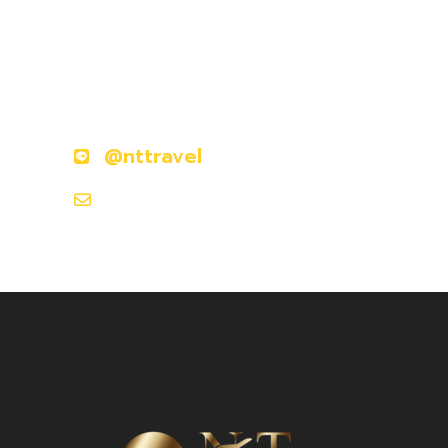
มีคำถามหรือข้อสงสัยหรือไม่?
ติดต่อเราวันนี้
@nttravel
nttraveljapanland@gmail.com