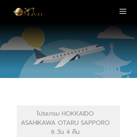
โปรแกรม HOKKAIDO
ASAHIKAWA OTARU SAPPORO
6 วัน 4 คืน