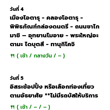
วันที่ 4
เมืองโอตารุ - คลองโอตารุ -
พิพิธภัณฑ์กล่องดนตรี - ถนนซาไก
มาชิ – อุทยานโมอาย - พระใหญ่อะ
ตามะ ไดบุตสึ - ทานุกิโคจิ
🍴 ( เช้า / กลางวัน / – )
วันที่ 5
อิสระช้อปปิ้ง หรือเลือกท่องเที่ยว
ตามอัธยาศัย **ไม่มีรถบัสให้บริการ
🍴 ( เช้า / – / – )