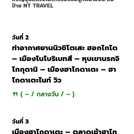
ป้าย NT TRAVEL
วันที่ 2
ท่าอากาศยานนิวชิโตเสะ ฮอกไกโด
– เมืองโนโบริเบทสึ – หุบเขานรกจิ
โกกุดานิ – เมืองฮาโกดาเตะ – ฮา
โกดาเตะไนท์ วิว
🍴 ( – / กลางวัน / – )
วันที่ 3
เมืองฮาโกดาเตะ – ตลาดเช้าฮาโก