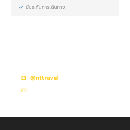
มีประกันการเดินทาง
มีคำถามหรือข้อสงสัยหรือไม่?
ติดต่อเราวันนี้
@nttravel
nttraveljapanland@gmail.com