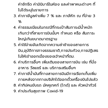
ค่าซักรีด ค่ามินิบาร์ในห้อง และค่าพาหนะต่างๆ ที่
ไม่ได้ระบุในรายการ
ค่าภาษีมูลค่าเพิ่ม 7 % และ ภาษีหัก ณ ที่จ่าย 3
%
ค่าธรรมเนียมในกรณีที่กระเป๋าสัมภาระมีน้ำหนัก
เกินกว่าที่สายการบินนั้นๆ กำหนด หรือ สัมภาระ
ใหญ่เกินขนาดมาตรฐาน
ค่าใช้จ่ายอันเกิดจากความล่าช้าของสายการ
บิน,อุบัติการทางธรรมชาติ,การประท้วง,การปฏิเสธ
ไม่ให้เข้าออกเมืองของเจ้าหน้าที่ตม.
ค่าบริการอื่นๆ เพิ่มเติมของสายการบิน เช่น ที่นั่ง
อาหาร วีลแซร์ และ บริการเสริมอื่นๆ
ค่าภาษีน้ำมันที่ทางสายการบินมีการเรียกเก็บเพิ่ม
ภายหลังจากทางบริษัทได้ออกตั๋วเครื่องบินไปแล้ว
ค่าทิปคนขับรถ มัคคุเทศก์ (ไกด์) และ หัวหน้าทัวร์
ค่าประกันสุขภาพ Covid-19