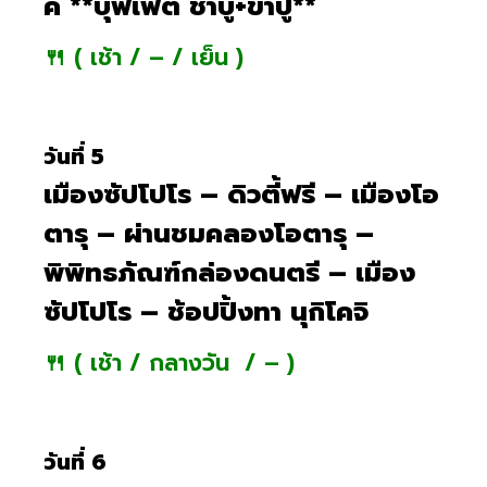
ค **บุฟเฟต์ ชาบู+ขาปู**
🍴 ( เช้า / – / เย็น )
วันที่ 5
เมืองซัปโปโร – ดิวตี้ฟรี – เมืองโอ
ตารุ – ผ่านชมคลองโอตารุ –
พิพิทธภัณฑ์กล่องดนตรี – เมือง
ซัปโปโร – ช้อปปิ้งทา นุกิโคจิ
🍴 ( เช้า / กลางวัน / – )
วันที่ 6