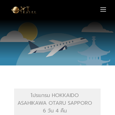
โปรแกรม HOKKAIDO
ASAHIKAWA OTARU SAPPORO
6 วัน 4 คืน