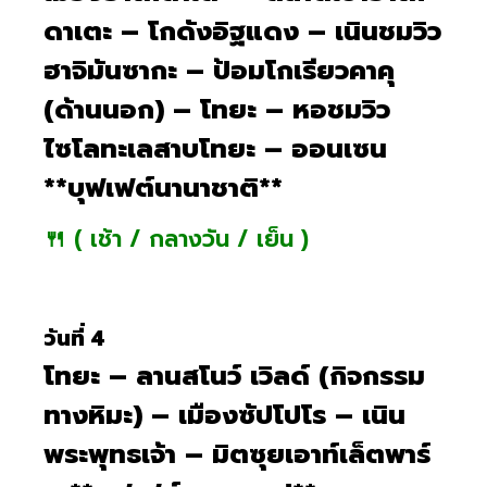
ดาเตะ – โกดังอิฐแดง – เนินชมวิว
ฮาจิมันซากะ – ป้อมโกเรียวคาคุ
(ด้านนอก) – โทยะ – หอชมวิว
ไซโลทะเลสาบโทยะ – ออนเซน
**บุฟเฟต์นานาชาติ**
🍴 ( เช้า / กลางวัน / เย็น )
วันที่ 4
โทยะ – ลานสโนว์ เวิลด์ (กิจกรรม
ทางหิมะ) – เมืองซัปโปโร – เนิน
พระพุทธเจ้า – มิตซุยเอาท์เล็ตพาร์