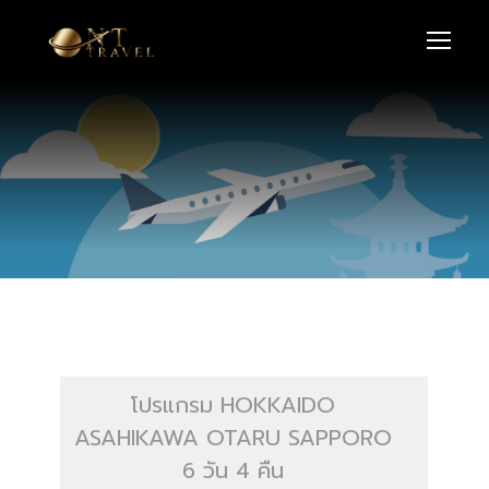
โปรแกรม HOKKAIDO
ASAHIKAWA OTARU SAPPORO
6 วัน 4 คืน