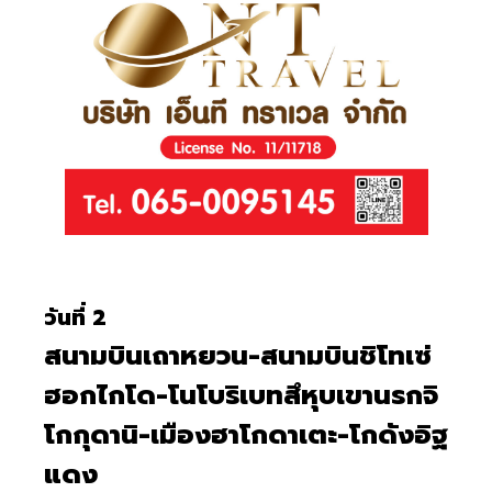
วันที่ 2
สนามบินเถาหยวน-สนามบินชิโทเซ่
ฮอกไกโด-โนโบริเบทสึหุบเขานรกจิ
โกกุดานิ-เมืองฮาโกดาเตะ-โกดังอิฐ
แดง