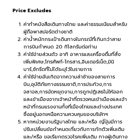
Price Excludes
ค่าทำหนังสือเดินทางไทย และค่าธรรมเนียมสำหรับ
ผู้ถือพาสปอร์ตต่างชาติ
ค่าน้ำหนักกระเป๋าเดินทางในกรณีที่เกินกว่าสาย
การบินกำหนด 20 กิโลกรัมต่อท่าน
ค่าใช้จ่ายส่วนตัว อาทิ อาหารและเครื่องดื่มที่สั่ง
เพิ่มพิเศษ,โทรศัพท์-โทรสาร,อินเตอร์เน็ต,มินิ
บาร์,ซักรีดที่ไม่ได้ระบุไว้ในรายการ
ค่าใช้จ่ายอันเกิดจากความล่าช้าของสายการ
บิน,อุบัติภัยทางธรรมชาติ,การประท้วง,การ
จลาจล,การนัดหยุดงาน,การถูกปฏิเสธไม่ให้ออก
และเข้าเมืองจากเจ้าหน้าที่ตรวจคนเข้าเมืองและเจ้า
หน้าที่กรมแรงงานทั้งที่เมืองไทยและต่างประเทศ
ซึ่งอยู่นอกเหนือความควบคุมของบริษัทฯ
หากหน่วยงานรัฐบาลไทย และ/หรือ ญี่ปุ่นมีการ
ปรับเปลี่ยนข้อกำหนดเกี่ยวกับการกักตัวเพิ่มเติม
และ/หรือ ขอเรียกตรวจโรคเพิ่มเติม ทางผู้เดินทาง