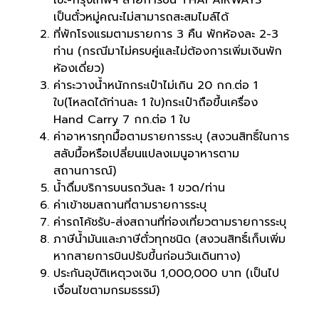
เซะ-กรุงเทพฯ สายการบิน THAI AIRWAYS
เป็นตั๋วหมู่คณะไม่สามารถสะสมไมล์ได้
ที่พักโรงแรมตามรายการ 3 คืน พักห้องละ 2-3
ท่าน (กรณีมาไม่ครบคู่และไม่ต้องการเพิ่มเงินพัก
ห้องเดี่ยว)
ค่าระวางน้ำหนักกระเป๋าไม่เกิน 20 กก.ต่อ 1
ใบ(โหลดได้ท่านละ 1 ใบ)กระเป๋าถือขึ้นเครื่อง
Hand Carry 7 กก.ต่อ 1 ใบ
ค่าอาหารทุกมื้อตามรายการระบุ (สงวนสิทธิ์ในการ
สลับมื้อหรือเปลี่ยนแปลงเมนูอาหารตาม
สถานการณ์)
น้ำดื่มบริการบนรถวันละ 1 ขวด/ท่าน
ค่าเข้าชมสถานที่ตามรายการระบุ
ค่ารถโค้ชรับ-ส่งสถานที่ท่องเที่ยวตามรายการระบุ
ภาษีน้ำมันและภาษีตั๋วทุกชนิด (สงวนสิทธิ์เก็บเพิ่ม
หากสายการบินปรับขึ้นก่อนวันเดินทาง)
ประกันอุบัติเหตุวงเงิน 1,000,000 บาท (เป็นไป
เงื่อนไขตามกรมธรรม์)