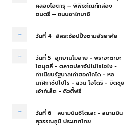
คลองโอตารุ – พิพิธภัณฑ์กล่อง
ดนตรี – ถนนซาไกมาชิ
วันที่ 4
อิสระช้อปปิ้งตามอัธยาศัย
วันที่ 5
อุทยานโมอาย - พระอะตะมะ
ไดบุตสึ - ตลาดปลาซัปโปโรโจไง -
ทำเนียบรัฐบาลเก่าฮอกไกโด - หอ
นาฬิกาซัปโปโร - สวน โอโดริ - มิตซุย
เอ้าท์เล็ต - ดิวตี้ฟรี
วันที่ 6
สนามบินชิโตเสะ - สนามบิน
สุวรรณภูมิ ประเทศไทย