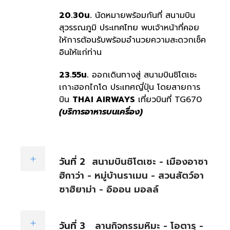
20.30น.
นัดหมายพร้อมกันที่ สนามบิน
สุวรรณภูมิ ประเทศไทย พบเจ้าหน้าที่คอย
ให้การต้อนรับพร้อมอำนวยความสะดวกเช็ค
อินให้แก่ท่าน
23.55น.
ออกเดินทางสู่ สนามบินชิโตเซะ
เกาะฮอกไกโด ประเทศญี่ปุ่น โดยสายการ
บิน
THAI AIRWAYS
เที่ยวบินที่ TG670
(บริการอาหารบนเครื่อง)
วันที่ 2
สนามบินชิโตเซะ - เมืองอาซา
ฮิกาว่า - หมู่บ้านราเมน - สวนสัตว์อา
ซาฮิยาม่า - อิออน มอลล์
วันที่ 3
ลานกิจกรรมหิมะ - โอตารุ -