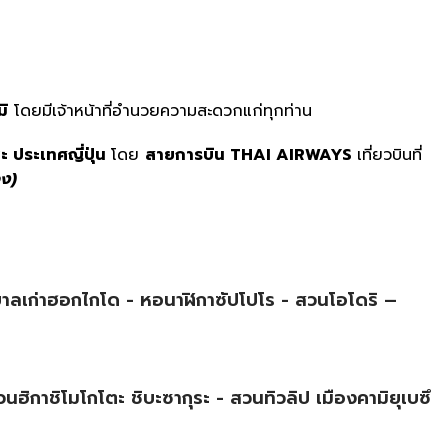
ิ
โดยมีเจ้าหน้าที่อำนวยความสะดวกแก่ทุกท่าน
ะ ประเทศญี่ปุ่น
โดย
สายการบิน
THAI AIRWAYS
เที่ยวบินที่
อง)
บาลเก่าฮอกไกโด - หอนาฬิกาซัปโปโร - สวนโอโดริ –
นฮิกาชิโมโกโตะ ชิบะซากุระ - สวนทิวลิป เมืองคามิยุเบซึ