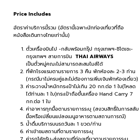
Price Includes
อัตราค่าบริการนี้รวม (อัตรานี้เฉพาะนักท่องเที่ยวที่ถือ
หนังสือเดินทางไทยเท่านั้น)
ตั๋วเครื่องบินไป -กลับพร้อมกรุ๊ป กรุงเทพฯ-ชิโตเซะ-
กรุงเทพฯ สายการบิน
THAI AIRWAYS
เป็นตั๋วหมู่คณะไม่สามารถสะสมไมล์ได้
ที่พักโรงแรมตามรายการ 3 คืน พักห้องละ 2-3 ท่าน
(กรณีมาไม่ครบคู่และไม่ต้องการเพิ่มเงินพักห้องเดี่ยว)
ค่าระวางน้ำหนักกระเป๋าไม่เกิน 20 กก.ต่อ 1 ใบ(โหลด
ได้ท่านละ 1 ใบ)กระเป๋าถือขึ้นเครื่อง Hand Carry 7
กก.ต่อ 1 ใบ
ค่าอาหารทุกมื้อตามรายการระบุ (สงวนสิทธิ์ในการสลับ
มื้อหรือเปลี่ยนแปลงเมนูอาหารตามสถานการณ์)
น้ำดื่มบริการบนรถวันละ 1 ขวด/ท่าน
ค่าเข้าชมสถานที่ตามรายการระบุ
ค่ารถโค้ชรับ-ส่งสถานที่ท่องเที่ยวตามรายการระบุ