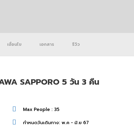
เงื่อนไข
เอกสาร
รีวิว
A SAPPORO 5 วัน 3 คืน
Max People : 35
กำหนดวันเดินทาง: พ.ค - มิ.ย 67