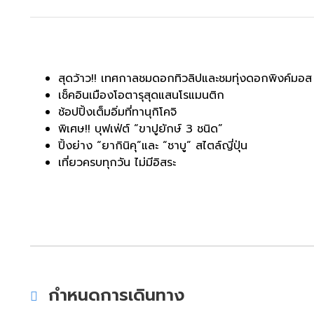
สุดว้าว!! เทศกาลชมดอกทิวลิปและชมทุ่งดอกพิงค์มอส
เช็คอินเมืองโอตารุสุดแสนโรแมนติก
ช้อปปิ้งเต็มอิ่มที่ทานุกิโคจิ
พิเศษ!! บุฟเฟ่ต์ “ขาปูยักษ์ 3 ชนิด”
ปิ้งย่าง “ยากินิคุ”และ “ชาบู” สไตล์ญี่ปุ่น
เที่ยวครบทุกวัน ไม่มีอิสระ
กำหนดการเดินทาง