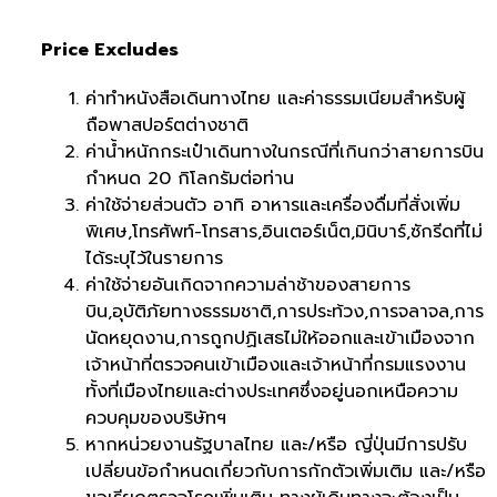
Price Excludes
ค่าทำหนังสือเดินทางไทย และค่าธรรมเนียมสำหรับผู้
ถือพาสปอร์ตต่างชาติ
ค่าน้ำหนักกระเป๋าเดินทางในกรณีที่เกินกว่าสายการบิน
กำหนด 20 กิโลกรัมต่อท่าน
ค่าใช้จ่ายส่วนตัว อาทิ อาหารและเครื่องดื่มที่สั่งเพิ่ม
พิเศษ,โทรศัพท์-โทรสาร,อินเตอร์เน็ต,มินิบาร์,ซักรีดที่ไม่
ได้ระบุไว้ในรายการ
ค่าใช้จ่ายอันเกิดจากความล่าช้าของสายการ
บิน,อุบัติภัยทางธรรมชาติ,การประท้วง,การจลาจล,การ
นัดหยุดงาน,การถูกปฏิเสธไม่ให้ออกและเข้าเมืองจาก
เจ้าหน้าที่ตรวจคนเข้าเมืองและเจ้าหน้าที่กรมแรงงาน
ทั้งที่เมืองไทยและต่างประเทศซึ่งอยู่นอกเหนือความ
ควบคุมของบริษัทฯ
หากหน่วยงานรัฐบาลไทย และ/หรือ ญี่ปุ่นมีการปรับ
เปลี่ยนข้อกำหนดเกี่ยวกับการกักตัวเพิ่มเติม และ/หรือ