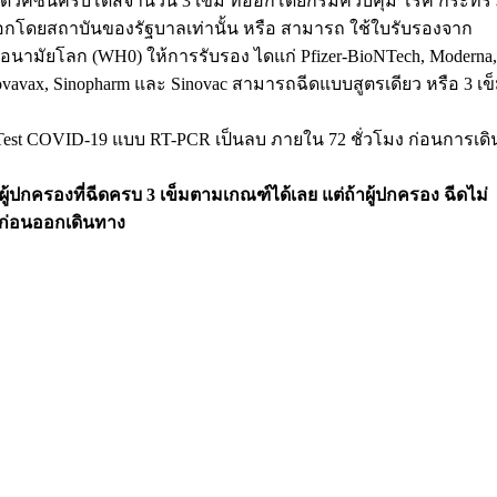
รับการฉีดวัคซีนครบโดสจำนวน 3 เข็ม ที่ออกโดยกรมควบคุม โรค กระทร
กโดยสถาบันของรัฐบาลเท่านั้น หรือ สามารถ ใช้ใบรับรองจาก
รอนามัยโลก (WH0) ให้การรับรอง ไดแก่ Pfizer-BioNTech, Moderna,
 Novavax, Sinopharm และ Sinovac สามารถฉีดแบบสูตรเดียว หรือ 3 เข
วจ Test COVID-19 แบบ RT-PCR เป็นลบ ภายใน 72 ชั่วโมง ก่อนการเดิ
มผู้ปกครองที่ฉีดครบ 3 เข็มตามเกณฑ์ได้เลย แต่ถ้าผู้ปกครอง ฉีดไม่
งก่อนออกเดินทาง