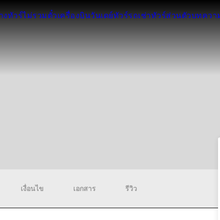
ทาง
ทัวร์ไม่รวมตั๋วเครื่องบิน
วันเดย์ทัวร์
รถเช่า
ทัวร์ส่วนตัว
บทควา
เงื่อนไข
เอกสาร
รีวิว