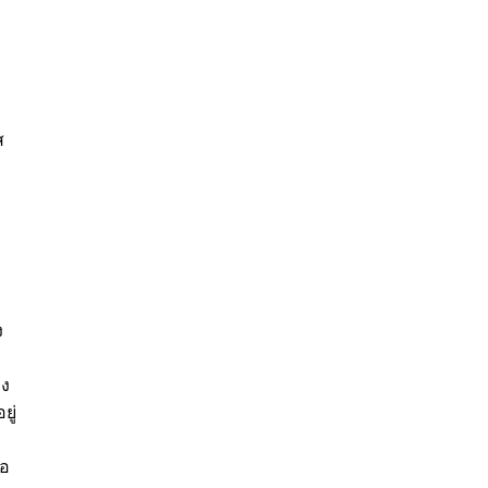
ส
ง
อง
ยู่
้อ