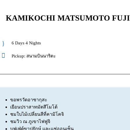
KAMIKOCHI MATSUMOTO FUJI 6 
6 Days 4 Nights
Pickup: สนามบินนาริตะ
ขอพรวัดอาซากุสะ
เยือนปราสาทมัตสึโมโต้
ชมใบไม้เปลี่ยนสีที่คามิโคจิ
ชมวิว ณ ภูเขาไฟฟูจิ
บุฟเฟ่ต์ขาปูยักษ์ และแช่ออนเซ็น