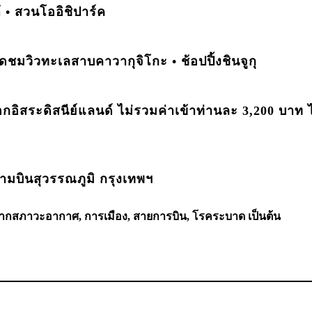
 • สวนโออิชิปาร์ค
• จุดชมวิวทะเลสาบคาวากุจิโกะ • ช้อปปิ้งชินจูกุ
ือกอิสระดิสนีย์แลนด์ ไม่รวมค่าเข้าท่านละ 3,200 บาท ไ
มบินสุวรรณภูมิ กรุงเทพฯ
ากสภาวะอากาศ, การเมือง, สายการบิน, โรคระบาด เป็นต้น