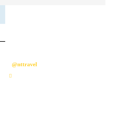
มีคำถามหรือข้อสงสัยหรือไม่?
ติดต่อเราวันนี้
@nttravel
nttraveljapanland@gmail.com