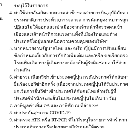
า
ระบุไว้ในรายการ
ค่าใช้จ่ายอันเกิดจากความล่าช้าของสายการบิน,อุบัติภัยท
าน
ธรรมชาติ,การประท้วง,การจลาจล,การนัดหยุดงาน,การถูก
ปฏิเสธไม่ให้ออกและเข้าเมืองจากเจ้าหน้าที่ตรวจคนเข้า
เมืองและเจ้าหน้าที่กรมแรงงานทั้งที่เมืองไทยและต่าง
ประเทศซึ่งอยู่นอกเหนือความควบคุมของบริษัทฯ
หากหน่วยงานรัฐบาลไทย และ/หรือ ญี่ปุ่นมีการปรับเปลี่ยน
ข้อกำหนดเกี่ยวกับการกักตัวเพิ่มเติม และ/หรือ ขอเรียกตร
โรคเพิ่มเติม ทางผู้เดินทางจะต้องเป็นผู้รับผิดชอบค่าใช้จ่าย
ส่วนเกิน
ค่าธรรมเนียมวีซ่าเข้าประเทศญี่ปุ่น กรณีประกาศให้กลับม
ยื่นร้องขอวีซ่าอีกครั้ง (เนื่องจากประเทศญี่ปุ่นได้รับประกาศ
ยกเว้นการยื่นวีซ่าเข้าประเทศให้กับคนไทยสำหรับผู้ที่
ประสงค์พำนักระยะสั้นในประเทศญี่ปุ่นไม่เกิน 15 วัน)
ภาษีมูลค่าเพิ่ม 7% และภาษีหัก ณ ที่จ่าย 3%
ค่าประกันสุขภาพ COVID-19
ค่าตรวจ ATK หรือ RT-PCR ทีไม่มีระบุในรายการทัวร์ หาก
ประเทศต้นทางหรือปลายทางมีกำหนดให้ตรวจ