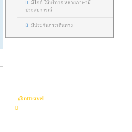
มีไกด์ ให้บริการ หลายภาษามี
ประสบการณ์
มีประกันการเดินทาง
มีคำถามหรือข้อสงสัยหรือไม่?
ติดต่อเราวันนี้
@nttravel
nttraveljapanland@gmail.com