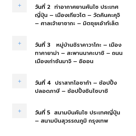
วันที่ 2
ท่าอากาศยานคันไซ ประเทศ
ญี่ปุ่น – เมืองเกียวโต – วัดคินคะคุจิ
– ศาลเจ้ายาซากะ – มิตซุยเอ้าท์เล็ต
วันที่ 3
หมู่บ้านชิราคาวาโกะ – เมือง
ทาคายาม่า – สะพานนาคะบาชิ – ถนน
เมืองเก่าซันมาจิ – อิออน
วันที่ 4
ปราสาทโอซาก้า – ช้อปปิ้ง
ปลอดภาษี – ช้อปปิ้งชินไซบาชิ
วันที่ 5
สนามบินคันไซ ประเทศญี่ปุ่น
– สนามบินสุวรรณภูมิ กรุงเทพ