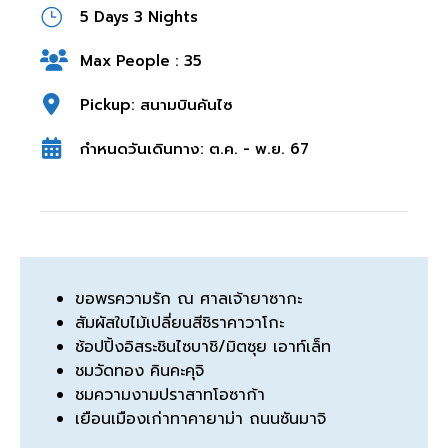
5 Days 3 Nights
Max People : 35
Pickup: สนามบินคันไซ
กำหนดวันเดินทาง: ต.ค. - พ.ย. 67
ขอพรความรัก ณ ศาลเจ้ายาซากะ
สัมผัสใบไม้เปลี่ยนสีชิราคาวาโกะ
ช้อปปิ้งอิสระชินไซบาชิ/มิตซุย เอาท์เล็ท
ชมวัดทอง คินคะคุจิ
ชมความงามปราสาทโอซาก้า
เยือนเมืองเก่าทาคายาม่า ถนนซันมาจิ