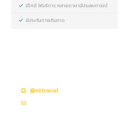
มีไกด์ ให้บริการ หลายภาษามีประสบการณ์
มีประกันการเดินทาง
มีคำถามหรือข้อสงสัยหรือไม่?
ติดต่อเราวันนี้
@nttravel
nttraveljapanland@gmail.com