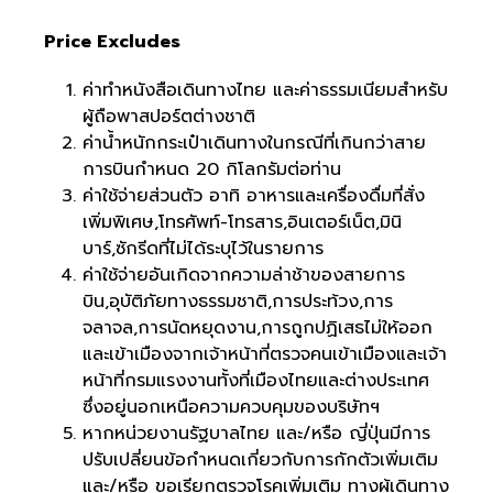
Price Excludes
ค่าทำหนังสือเดินทางไทย และค่าธรรมเนียมสำหรับ
ผู้ถือพาสปอร์ตต่างชาติ
ค่าน้ำหนักกระเป๋าเดินทางในกรณีที่เกินกว่าสาย
การบินกำหนด 20 กิโลกรัมต่อท่าน
ค่าใช้จ่ายส่วนตัว อาทิ อาหารและเครื่องดื่มที่สั่ง
เพิ่มพิเศษ,โทรศัพท์-โทรสาร,อินเตอร์เน็ต,มินิ
บาร์,ซักรีดที่ไม่ได้ระบุไว้ในรายการ
ค่าใช้จ่ายอันเกิดจากความล่าช้าของสายการ
บิน,อุบัติภัยทางธรรมชาติ,การประท้วง,การ
จลาจล,การนัดหยุดงาน,การถูกปฏิเสธไม่ให้ออก
และเข้าเมืองจากเจ้าหน้าที่ตรวจคนเข้าเมืองและเจ้า
หน้าที่กรมแรงงานทั้งที่เมืองไทยและต่างประเทศ
ซึ่งอยู่นอกเหนือความควบคุมของบริษัทฯ
หากหน่วยงานรัฐบาลไทย และ/หรือ ญี่ปุ่นมีการ
ปรับเปลี่ยนข้อกำหนดเกี่ยวกับการกักตัวเพิ่มเติม
และ/หรือ ขอเรียกตรวจโรคเพิ่มเติม ทางผู้เดินทาง