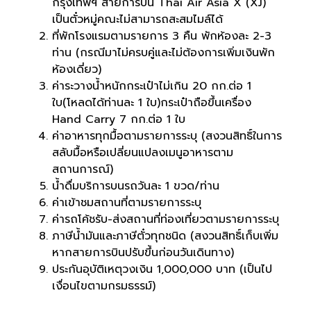
กรุงเทพฯ สายการบิน Thai Air Asia X (XJ)
เป็นตั๋วหมู่คณะไม่สามารถสะสมไมล์ได้
ที่พักโรงแรมตามรายการ 3 คืน พักห้องละ 2-3
ท่าน (กรณีมาไม่ครบคู่และไม่ต้องการเพิ่มเงินพัก
ห้องเดี่ยว)
ค่าระวางน้ำหนักกระเป๋าไม่เกิน 20 กก.ต่อ 1
ใบ(โหลดได้ท่านละ 1 ใบ)กระเป๋าถือขึ้นเครื่อง
Hand Carry 7 กก.ต่อ 1 ใบ
ค่าอาหารทุกมื้อตามรายการระบุ (สงวนสิทธิ์ในการ
สลับมื้อหรือเปลี่ยนแปลงเมนูอาหารตาม
สถานการณ์)
น้ำดื่มบริการบนรถวันละ 1 ขวด/ท่าน
ค่าเข้าชมสถานที่ตามรายการระบุ
ค่ารถโค้ชรับ-ส่งสถานที่ท่องเที่ยวตามรายการระบุ
ภาษีน้ำมันและภาษีตั๋วทุกชนิด (สงวนสิทธิ์เก็บเพิ่ม
หากสายการบินปรับขึ้นก่อนวันเดินทาง)
ประกันอุบัติเหตุวงเงิน 1,000,000 บาท (เป็นไป
เงื่อนไขตามกรมธรรม์)