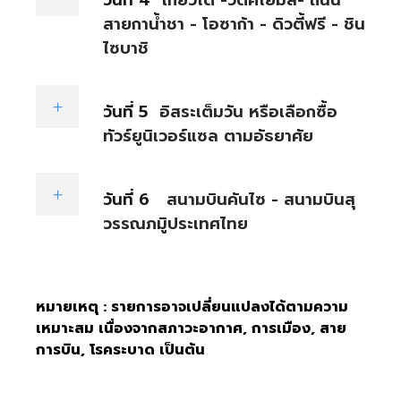
วันที่ 4
เกียวโต -วัดคิโยมิสึ- ถนน
สายกาน้ำชา - โอซาก้า - ดิวตี้ฟรี - ชิน
ไซบาชิ
วันที่ 5
อิสระเต็มวัน หรือเลือกซื้อ
ทัวร์ยูนิเวอร์แซล ตามอัธยาศัย
วันที่ 6
สนามบินคันไซ - สนามบินสุ
วรรณภมูิประเทศไทย
หมายเหตุ : รายการอาจเปลี่ยนแปลงได้ตามความ
เหมาะสม เนื่องจากสภาวะอากาศ, การเมือง, สาย
การบิน, โรคระบาด เป็นต้น