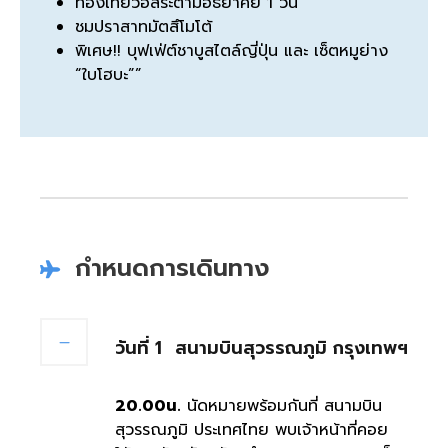
ท่องเที่ยวอิสระตามอัธยาศัย 1 วัน
ชมปราสาทมัตสึโมโต้
พิเศษ!! บุฟเฟ่ต์ชาบูสไตล์ญี่ปุ่น และ เซ็ตหมูย่าง
“ใบโฮบะ””
กำหนดการเดินทาง
วันที่ 1
สนามบินสุวรรณภูมิ กรุงเทพฯ
20.00น.
นัดหมายพร้อมกันที่ สนามบิน
สุวรรณภูมิ ประเทศไทย พบเจ้าหน้าที่คอย