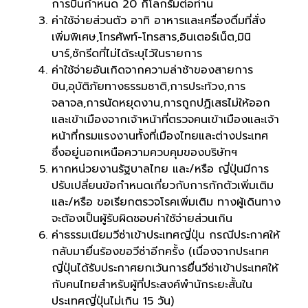
การบินกำหนด 20 กิโลกรัมต่อท่าน
ค่าใช้จ่ายส่วนตัว อาทิ อาหารและเครื่องดื่มที่สั่ง
เพิ่มพิเศษ,โทรศัพท์-โทรสาร,อินเตอร์เน็ต,มินิ
บาร์,ซักรีดที่ไม่ได้ระบุไว้ในรายการ
ค่าใช้จ่ายอันเกิดจากความล่าช้าของสายการ
บิน,อุบัติภัยทางธรรมชาติ,การประท้วง,การ
จลาจล,การนัดหยุดงาน,การถูกปฏิเสธไม่ให้ออก
และเข้าเมืองจากเจ้าหน้าที่ตรวจคนเข้าเมืองและเจ้า
หน้าที่กรมแรงงานทั้งที่เมืองไทยและต่างประเทศ
ซึ่งอยู่นอกเหนือความควบคุมของบริษัทฯ
หากหน่วยงานรัฐบาลไทย และ/หรือ ญี่ปุ่นมีการ
ปรับเปลี่ยนข้อกำหนดเกี่ยวกับการกักตัวเพิ่มเติม
และ/หรือ ขอเรียกตรวจโรคเพิ่มเติม ทางผู้เดินทาง
จะต้องเป็นผู้รับผิดชอบค่าใช้จ่ายส่วนเกิน
ค่าธรรมเนียมวีซ่าเข้าประเทศญี่ปุ่น กรณีประกาศให้
กลับมายื่นร้องขอวีซ่าอีกครั้ง (เนื่องจากประเทศ
ญี่ปุ่นได้รับประกาศยกเว้นการยื่นวีซ่าเข้าประเทศให้
กับคนไทยสำหรับผู้ที่ประสงค์พำนักระยะสั้นใน
ประเทศญี่ปุ่นไม่เกิน 15 วัน)