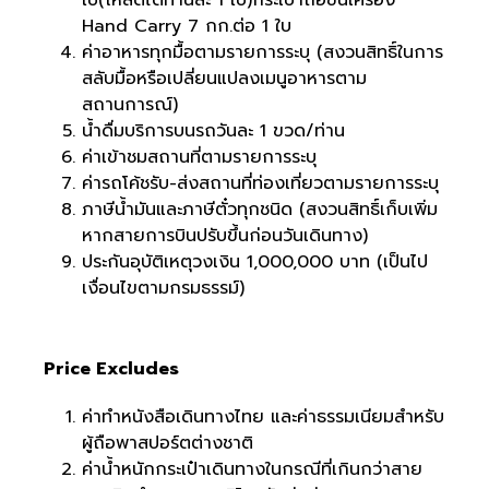
ใบ(โหลดได้ท่านละ 1 ใบ)กระเป๋าถือขึ้นเครื่อง
Hand Carry 7 กก.ต่อ 1 ใบ
ค่าอาหารทุกมื้อตามรายการระบุ (สงวนสิทธิ์ในการ
สลับมื้อหรือเปลี่ยนแปลงเมนูอาหารตาม
สถานการณ์)
น้ำดื่มบริการบนรถวันละ 1 ขวด/ท่าน
ค่าเข้าชมสถานที่ตามรายการระบุ
ค่ารถโค้ชรับ-ส่งสถานที่ท่องเที่ยวตามรายการระบุ
ภาษีน้ำมันและภาษีตั๋วทุกชนิด (สงวนสิทธิ์เก็บเพิ่ม
หากสายการบินปรับขึ้นก่อนวันเดินทาง)
ประกันอุบัติเหตุวงเงิน 1,000,000 บาท (เป็นไป
เงื่อนไขตามกรมธรรม์)
Price Excludes
ค่าทำหนังสือเดินทางไทย และค่าธรรมเนียมสำหรับ
ผู้ถือพาสปอร์ตต่างชาติ
ค่าน้ำหนักกระเป๋าเดินทางในกรณีที่เกินกว่าสาย