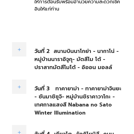
ให้การต้อนรับพร้อมอำนวยความสะดวกเช็ค
อินให้แก่ท่าน
วันที่ 2
สนามบินนาโกย่า - นากาโน่ -
หมู่บ้านนาราอิจูกุ- มัตสึโม โต้ -
ปราสาทมัตสึโมโต้ - อิออน มอลล์
วันที่ 3
ทาคายาม่า - ทาคายาม่าจินยะ
- ซันมาชิซูจิ- หมู่บ้านชิราคาวาโกะ -
เทศกาลแสงสี Nabana no Sato
Winter Illumination