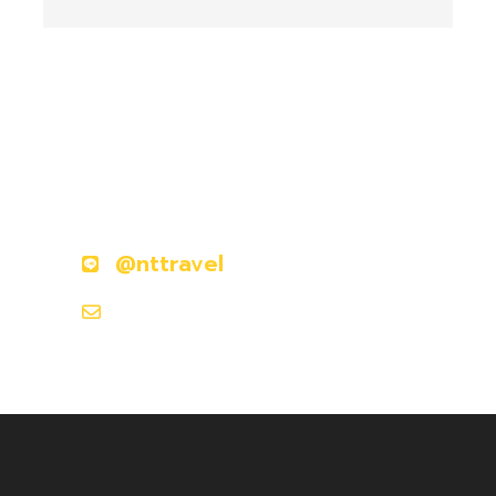
มีคำถามหรือข้อสงสัยหรือไม่?
ติดต่อเราวันนี้
@nttravel
nttraveljapanland@gmail.com