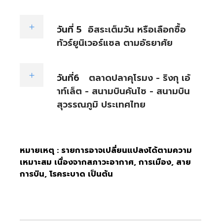
วันที่ 5
อิสระเต็มวัน หรือเลือกซื้อ
ทัวร์ยูนิเวอร์แซล ตามอัธยาศัย
วันที่6
ตลาดปลาคุโรมง - ริงกุ เอ้
าท์เล็ต - สนามบินคันไซ - สนามบิน
สุวรรณภูมิ ประเทศไทย
หมายเหตุ : รายการอาจเปลี่ยนแปลงได้ตามความ
เหมาะสม เนื่องจากสภาวะอากาศ, การเมือง, สาย
การบิน, โรคระบาด เป็นต้น