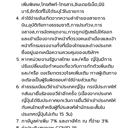
เพิ่มพิเศษ,โทรศัพท์-โทรสาร,อินเตอร์เน็ต,มินิ
บาร์,ซักรีดที่ไม่ได้ระบุไว้ในรายการ
ค่าใช้จ่ายอันเกิดจากความล่าช้าของสายการ
บิน,อุบัติภัยทางธรรมชาติ,การประท้วง,การ
จลาจล,การนัดหยุดงาน,การถูกปฏิเสธไม่ให้ออก
และเข้าเมืองจากเจ้าหน้าที่ตรวจคนเข้าเมืองและเจ้า
หน้าที่กรมแรงงานทั้งที่เมืองไทยและต่างประเทศ
ซึ่งอยู่นอกเหนือความควบคุมของบริษัทฯ
หากหน่วยงานรัฐบาลไทย และ/หรือ ญี่ปุ่นมีการ
ปรับเปลี่ยนข้อกำหนดเกี่ยวกับการกักตัวเพิ่มเติม
และ/หรือ ขอเรียกตรวจโรคเพิ่มเติม ทางผู้เดินทาง
จะต้องเป็นผู้รับผิดชอบค่าใช้จ่ายส่วนเกิน
ค่าธรรมเนียมวีซ่าเข้าประเทศญี่ปุ่น กรณีประกาศให้
กลับมายื่นร้องขอวีซ่าอีกครั้ง (เนื่องจากประเทศ
ญี่ปุ่นได้รับประกาศยกเว้นการยื่นวีซ่าเข้าประเทศให้
กับคนไทยสำหรับผู้ที่ประสงค์พำนักระยะสั้นใน
ประเทศญี่ปุ่นไม่เกิน 15 วัน)
ภาษีมูลค่าเพิ่ม 7% และภาษีหัก ณ ที่จ่าย 3%