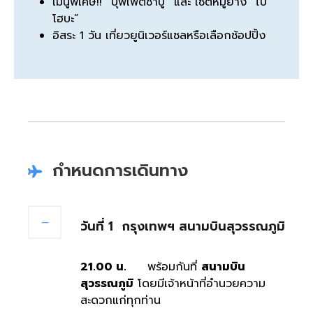
เมนูพิเศษ!! “บุฟเฟต์ชาบู” และ เซ็ตหมูย่าง “ไบ
โฮบะ”
อิสระ 1 วัน เที่ยวยูนิเวอร์แซลหรือเลือกช้อปปิ้ง
กำหนดการเดินทาง
วันที่ 1
กรุงเทพฯ สนามบินสุวรรณภูมิ
21.00 น.
พร้อมกันที่
สนามบิน
สุวรรณภูมิ
โดยมีเจ้าหน้าที่อำนวยความ
สะดวกแก่ทุกท่าน