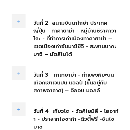
วันที่ 2
สนามบินนาโกย่า ประเทศ
ญี่ปุ่น - ทาคายาม่า - หมู่บ้านชิราคาวา
โกะ - ที่ทำการเก่าเมืองทาคายาม่า –
เขตเมืองเก่าซันมาชิซึจิ - สะพานนาคะ
บาชิ – มัตสึโมโต้
วันที่ 3
ทาเทยาม่า - กำแพงหิมะบน
เทือกเขาเจแปน แอลป์ (ขึ้นอยู่กับ
สภาพอากาศ) – อิออน มอลล์
วันที่ 4
เกียวโต - วัดคิโยมิสึ - โอซาก้
า - ปราสาทโอซาก้า -ดิวตี้ฟรี -ชินไซ
บาชิ