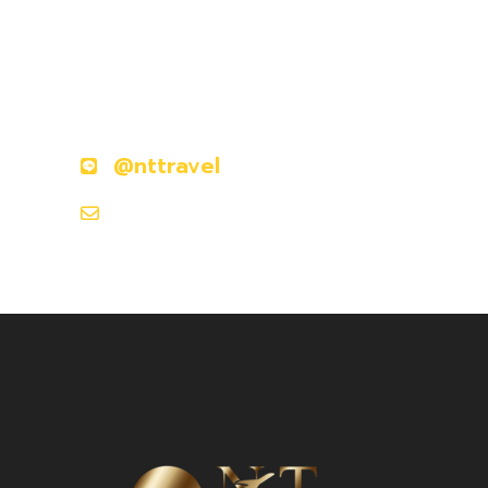
มีคำถามหรือข้อสงสัยหรือไม่?
ติดต่อเราวันนี้
@nttravel
nttraveljapanland@gmail.com