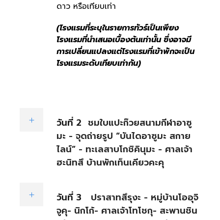
ดาว หรือเทียบเท่า
(โรงแรมที่ระบุในรายการทัวร์เป็นเพียง
โรงแรมที่นำเสนอเบื้องต้นเท่านั้น ซึ่งอาจมี
การเปลี่ยนแปลงแต่โรงแรมที่เข้าพักจะเป็น
โรงแรมระดับเทียบเท่ากัน)
วันที่ 2
ชมใบแปะก๊วยสนามกีฬาอาซู
มะ - จุดถ่ายรูป “บันไดอาซูมะ สกาย
ไลน์” - ทะเลสาบโกชิคินุมะ - ศาลเจ้า
ฮะนิทสึ บ้านพักเท็นเคียวคะคุ
วันที่ 3
ปราสาทสึรุงะ - หมู่บ้านโออุจิ
จูคุ- นิกโก้- ศาลเจ้าโทโชกุ- สะพานชิน