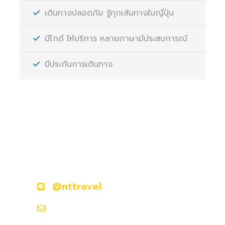
เดินทางปลอดภัย รู้ทุกเส้นทางในญี่ปุ่น
มีไกด์ ให้บริการ หลายภาษามีประสบการณ์
มีประกันการเดินทาง
มีคำถามหรือข้อสงสัยหรือไม่?
ติดต่อเราวันนี้
@nttravel
nttraveljapanland@gmail.com