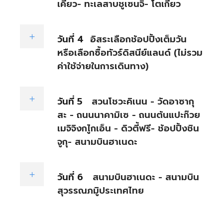
เคียว- ทะเลสาบชูเซนจิ- โตเกียว
วันที่ 4
อิสระเลือกช้อปปิ้งเต็มวัน
หรือเลือกซื้อทัวร์ดิสนีย์แลนด์ (ไม่รวม
ค่าใช้จ่ายในการเดินทาง)
วันที่ 5
สวนโชวะคิเนน - วัดอาซากุ
สะ - ถนนนาคามิเซ - ถนนต้นแปะก๊วย
เมจิจิงกไูกเอ็น - ดิวตี้ฟรี- ช้อปปิ้งชิน
จูกุ- สนามบินฮาเนดะ
วันที่ 6
สนามบินฮาเนดะ - สนามบิน
สุวรรณภมูิประเทศไทย