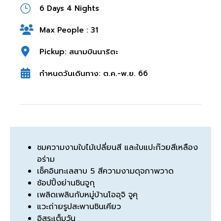
6 Days 4 Nights
Max People : 31
Pickup: สนามบินนาริตะ
กำหนดวันเดินทาง: ต.ค.-พ.ย. 66
ชมความงามใบไม้เปลี่ยนสี และใบแปะก๊วยสีเหลือง
อร่าม
เช็คอินทะเลสาบ 5 สีความงามดุจภาพวาด
ช้อปปิ้งย่านชินจูกุ
เพลิดเพลินกับหมู่บ้านโออุจิ จูคุ
แวะถ่ายรูปสะพานชินเคียว
อิสระเต็มวัน