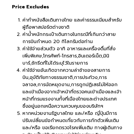
Price Excludes
ค่าทำหนังสือเดินทางไทย และค่าธรรมเนียมสำหรับ
ผู้ถือพาสปอร์ตต่างชาติ
ค่าน้ำหนักกระเป๋าเดินทางในกรณีที่เกินกว่าสาย
การบินกำหนด 20 กิโลกรัมต่อท่าน
ค่าใช้จ่ายส่วนตัว อาทิ อาหารและเครื่องดื่มที่สั่ง
เพิ่มพิเศษ,โทรศัพท์-โทรสาร,อินเตอร์เน็ต,มินิ
บาร์,ซักรีดที่ไม่ได้ระบุไว้ในรายการ
ค่าใช้จ่ายอันเกิดจากความล่าช้าของสายการ
บิน,อุบัติภัยทางธรรมชาติ,การประท้วง,การ
จลาจล,การนัดหยุดงาน,การถูกปฏิเสธไม่ให้ออก
และเข้าเมืองจากเจ้าหน้าที่ตรวจคนเข้าเมืองและเจ้า
หน้าที่กรมแรงงานทั้งที่เมืองไทยและต่างประเทศ
ซึ่งอยู่นอกเหนือความควบคุมของบริษัทฯ
หากหน่วยงานรัฐบาลไทย และ/หรือ ญี่ปุ่นมีการ
ปรับเปลี่ยนข้อกำหนดเกี่ยวกับการกักตัวเพิ่มเติม
และ/หรือ ขอเรียกตรวจโรคเพิ่มเติม ทางผู้เดินทาง