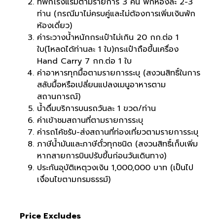
ที่พักโรงแรมตามรายการ 3 คืน พักห้องละ 2-3
ท่าน (กรณีมาไม่ครบคู่และไม่ต้องการเพิ่มเงินพัก
ห้องเดี่ยว)
ค่าระวางน้ำหนักกระเป๋าไม่เกิน 20 กก.ต่อ 1
ใบ(โหลดได้ท่านละ 1 ใบ)กระเป๋าถือขึ้นเครื่อง
Hand Carry 7 กก.ต่อ 1 ใบ
ค่าอาหารทุกมื้อตามรายการระบุ (สงวนสิทธิ์ในการ
สลับมื้อหรือเปลี่ยนแปลงเมนูอาหารตาม
สถานการณ์)
น้ำดื่มบริการบนรถวันละ 1 ขวด/ท่าน
ค่าเข้าชมสถานที่ตามรายการระบุ
ค่ารถโค้ชรับ-ส่งสถานที่ท่องเที่ยวตามรายการระบุ
ภาษีน้ำมันและภาษีตั๋วทุกชนิด (สงวนสิทธิ์เก็บเพิ่ม
หากสายการบินปรับขึ้นก่อนวันเดินทาง)
ประกันอุบัติเหตุวงเงิน 1,000,000 บาท (เป็นไป
เงื่อนไขตามกรมธรรม์)
Price Excludes