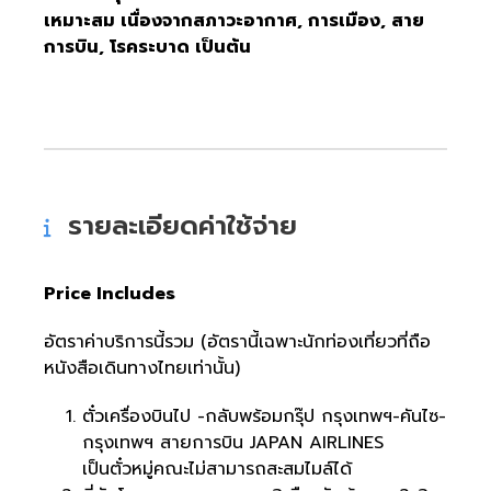
เหมาะสม เนื่องจากสภาวะอากาศ, การเมือง, สาย
การบิน, โรคระบาด เป็นต้น
รายละเอียดค่าใช้จ่าย
Price Includes
อัตราค่าบริการนี้รวม (อัตรานี้เฉพาะนักท่องเที่ยวที่ถือ
หนังสือเดินทางไทยเท่านั้น)
ตั๋วเครื่องบินไป -กลับพร้อมกรุ๊ป กรุงเทพฯ-คันไซ-
กรุงเทพฯ สายการบิน JAPAN AIRLINES
เป็นตั๋วหมู่คณะไม่สามารถสะสมไมล์ได้