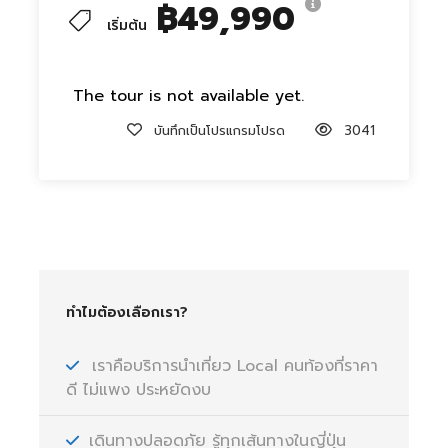
฿49,990
เริ่มต้น
The tour is not available yet.
บันทึกเป็นโปรแกรมโปรด
3041
ทำไมต้องเลือกเรา?
เราคือบริการนำเที่ยว Local คนท้องที่ราคา
ดี ไม่แพง ประหยัดงบ
เดินทางปลอดภัย รู้ทุกเส้นทางในญี่ปุ่น