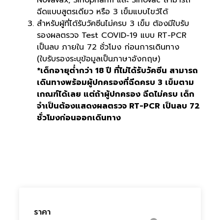
Novavax, Sinopharm และ Sinovac สามารถ
ฉีดแบบสูตรเดียว หรือ 3 เข็มแบบไขว้ได้
สำหรับผู้ที่ได้รับวัคซีนไม่ครบ 3 เข็ม ต้องมีใบรับ
รองผลตรวจ Test COVID-19 แบบ RT-PCR
เป็นลบ ภายใน 72 ชั่วโมง ก่อนการเดินทาง
(ใบรับรองระบุข้อมูลเป็นภาษาอังกฤษ)
*เด็กอายุต่ำกว่า 18 ปี ที่ไม่ได้รับวัคซีน สามารถ
เดินทางพร้อมผู้ปกครองที่ฉีดครบ 3 เข็มตาม
เกณฑ์ได้เลย แต่ถ้าผู้ปกครอง ฉีดไม่ครบ เด็ก
จำเป็นต้องแสดงผลตรวจ RT-PCR เป็นลบ 72
ชั่วโมงก่อนออกเดินทาง
ราคา