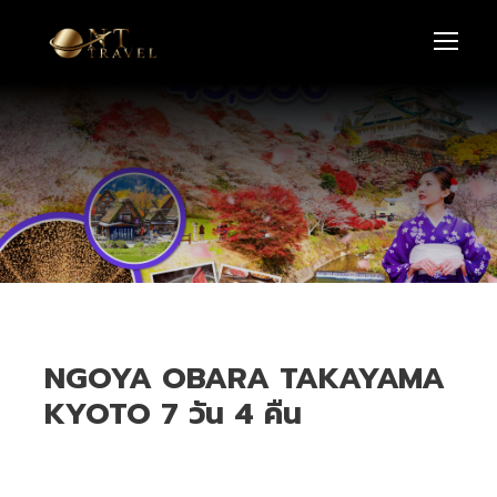
NGOYA OBARA TAKAYAMA
KYOTO 7 วัน 4 คืน