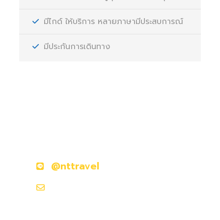
มีไกด์ ให้บริการ หลายภาษามีประสบการณ์
มีประกันการเดินทาง
มีคำถามหรือข้อสงสัยหรือไม่?
ติดต่อเราวันนี้
@nttravel
nttraveljapanland@gmail.com