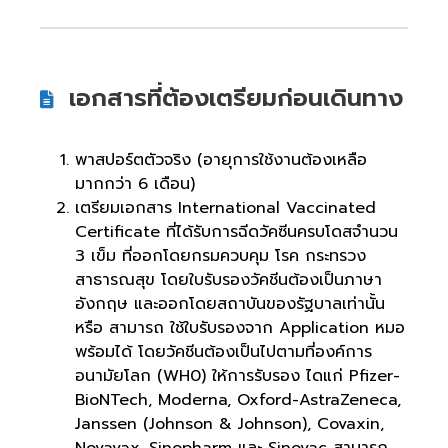
เอกสารที่ต้องเตรียมก่อนเดินทาง
พาสปอร์ตตัวจริง (อายุการใช้งานต้องเหลือ
มากกว่า 6 เดือน)
เตรียมเอกสาร International Vaccinated
Certificate ที่ได้รับการฉีดวัคซีนครบโดสจำนวน
3 เข็ม ที่ออกโดยกรมควบคุม โรค กระทรวง
สาธารณสุข โดยใบรับรองวัคชีนต้องเป็นภาษา
อังกฤษ และออกโดยสถาบันของรัฐบาลเท่านั้น
หรือ สามารถ ใช้ใบรับรองจาก Application หมอ
พร้อมได้ โดยวัคชีนต้องเป็นไปตามที่องค์การ
อนามัยโลก (WH0) ให้การรับรอง ไดแก่ Pfizer-
BioNTech, Moderna, Oxford-AstraZeneca,
Janssen (Johnson & Johnson), Covaxin,