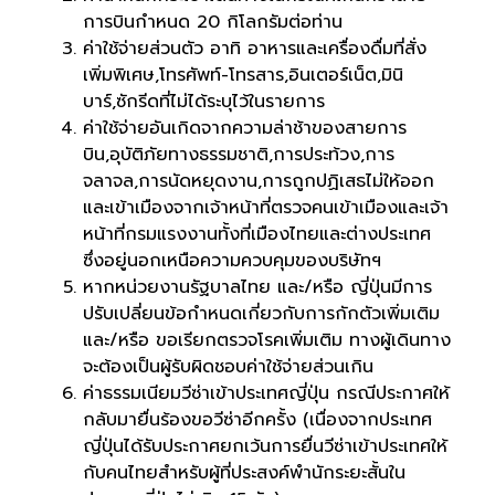
การบินกำหนด 20 กิโลกรัมต่อท่าน
ค่าใช้จ่ายส่วนตัว อาทิ อาหารและเครื่องดื่มที่สั่ง
เพิ่มพิเศษ,โทรศัพท์-โทรสาร,อินเตอร์เน็ต,มินิ
บาร์,ซักรีดที่ไม่ได้ระบุไว้ในรายการ
ค่าใช้จ่ายอันเกิดจากความล่าช้าของสายการ
บิน,อุบัติภัยทางธรรมชาติ,การประท้วง,การ
จลาจล,การนัดหยุดงาน,การถูกปฏิเสธไม่ให้ออก
และเข้าเมืองจากเจ้าหน้าที่ตรวจคนเข้าเมืองและเจ้า
หน้าที่กรมแรงงานทั้งที่เมืองไทยและต่างประเทศ
ซึ่งอยู่นอกเหนือความควบคุมของบริษัทฯ
หากหน่วยงานรัฐบาลไทย และ/หรือ ญี่ปุ่นมีการ
ปรับเปลี่ยนข้อกำหนดเกี่ยวกับการกักตัวเพิ่มเติม
และ/หรือ ขอเรียกตรวจโรคเพิ่มเติม ทางผู้เดินทาง
จะต้องเป็นผู้รับผิดชอบค่าใช้จ่ายส่วนเกิน
ค่าธรรมเนียมวีซ่าเข้าประเทศญี่ปุ่น กรณีประกาศให้
กลับมายื่นร้องขอวีซ่าอีกครั้ง (เนื่องจากประเทศ
ญี่ปุ่นได้รับประกาศยกเว้นการยื่นวีซ่าเข้าประเทศให้
กับคนไทยสำหรับผู้ที่ประสงค์พำนักระยะสั้นใน