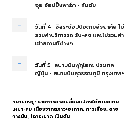
ซุย ช้อปปิ้งพาร์ค • กันดั้ม
วันที่ 4
อิสระช้อปปิ้งตามอัธยาศัย ไม่
รวมค่าบริการรถ รับ-ส่ง และไม่รวมค่า
เข้าสถานที่ต่างๆ
วันที่ 5
สนามบินฟุกุโอกะ ประเทศ
ญี่ปุ่น • สนามบินสุวรรณภูมิ กรุงเทพฯ
หมายเหตุ : รายการอาจเปลี่ยนแปลงได้ตามความ
เหมาะสม เนื่องจากสภาวะอากาศ, การเมือง, สาย
การบิน, โรคระบาด เป็นต้น