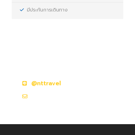
มีประกันการเดินทาง
มีคำถามหรือข้อสงสัยหรือไม่?
ติดต่อเราวันนี้
@nttravel
nttraveljapanland@gmail.com