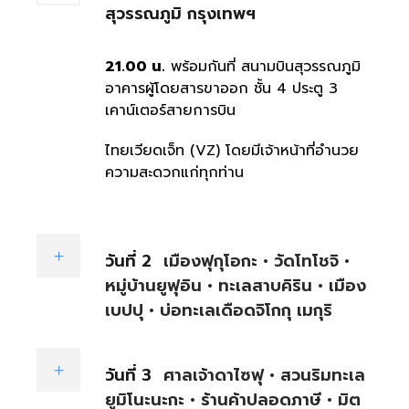
สุวรรณภูมิ กรุงเทพฯ
21.00 น.
พร้อมกันที่ สนามบินสุวรรณภูมิ
อาคารผู้โดยสารขาออก ชั้น 4 ประตู 3
เคาน์เตอร์สายการบิน
ไทยเวียดเจ็ท (VZ) โดยมีเจ้าหน้าที่อำนวย
ความสะดวกแก่ทุกท่าน
วันที่ 2
เมืองฟุกุโอกะ • วัดโทโชจิ •
หมู่บ้านยูฟุอิน • ทะเลสาบคิริน • เมือง
เบปปุ • บ่อทะเลเดือดจิโกกุ เมกุริ
วันที่ 3
ศาลเจ้าดาไซฟุ • สวนริมทะเล
ยูมิโนะนะกะ • ร้านค้าปลอดภาษี • มิต