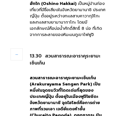
ฮักไก (
Oshino Hakkai)
เป็นหมู่บ้านท่อง
เที่ยวที่มีชื่อเสียงในจังหวัดยามานาชิ ประเทศ
ญี่ปุ่น ตั้งอยู่ระหว่างทะเลสาบคาวากุจิโกะ
และทะเลสาบยามานากาโกะ โดยมี
เอกลักษณ์คือบ่อน้ำศักดิ์สิทธิ์ 8 บ่อ ที่เกิด
จากการละลายของหิมะบนภูเขาไฟฟูจิ
13.30
สวนสาธารณะอาราคุระยามะ
เซ็นเก็น
สวนสาธารณะอาราคุระยามะเซ็นเก็น
(
Arakurayama Sengen Park)
เป็น
หนึ่งในจุดชมวิวที่โดดเด่นที่สุดของ
ประเทศญี่ปุ่น ตั้งอยู่ในเมืองฟูจิโยชิดะ
จังหวัดยามานาชิ จุดไฮไลต์คือการถ่าย
ภาพที่รวมเอา เจดีย์แดงห้าชั้น
(
Chureito Pagoda),
ดอกซากุระ (ใน