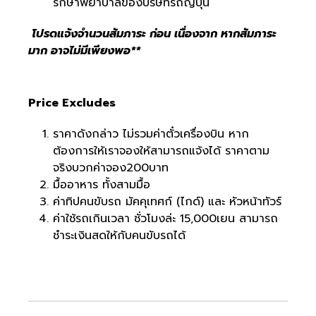
รักษาพยาบาลของบริษัทรถญี่ปุ่น
โปรดแจ้งจำนวนสัมภาระ ก่อน เนื่องจาก หากสัมภาระ
มาก อาจไม่มีเพียงพอ**
Price Excludes
ราคาดังกล่าว ไม่รวมค่าตั๋วเครื่องบิน หาก
ต้องการให้เราจองให้สามารถแจ้งได้ ราคาตาม
จริงบวกค่าจอง200บาท
มื้ออาหาร ทั้งสามมื้อ
ค่าทิปคนขับรถ มัคคุเทศก์ (ไกด์) และ หัวหน้าทัวร์
ค่าใช้รถเกินเวลา ชั่วโมงล่ะ 15,000เยน สามารถ
ชำระเงินสดให้กับคนขับรถได้