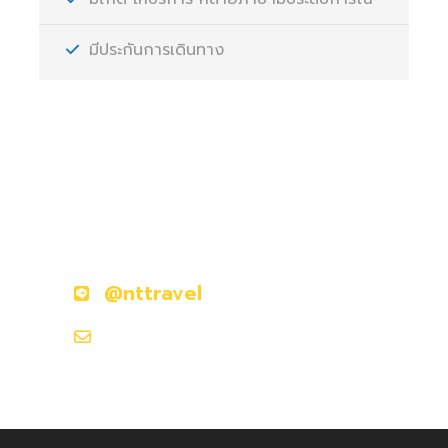
มีประกันการเดินทาง
มีคำถามหรือข้อสงสัยหรือไม่?
ติดต่อเราวันนี้
@nttravel
nttraveljapanland@gmail.com