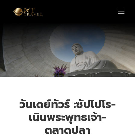
วันเดย์ทัวร์ :ซัปโปโร-
เนินพระพุทธเจ้า-
ตลาดปลา