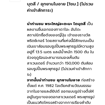
บุตสึ / อุทยานโมอาย [1ชม.] (ไม่รวม
ค่าเข้าสักการะ)
นำท่านชม พระใหญ่อะตะมะ ไดบุตสึ
เป็น
ผลงานชิ้นเอกของทาดาโอะ อันโดะ
สถาปนิกชื่อดังของญี่ปุ่น เจ้าของรางวัล
พริตซ์เกอร์ โดยสถานที่แห่งนี้มีลักษณะเป็น
เนินเขาล้อมรอบรูปปั้นพระพุทธรูปมีความสูง
อยู่ที่ 13.5 เมตร และมีน้ำหนัก 1500 ตัน ใน
ช่วงฤดูร้อนจะสามารถมองเห็นต้น
ลาเวนเดอร์ จำนวนกว่า 150,000 ต้นล้อม
รอบรูปปั้นพระพุทธรูป (ไม่รวมค่าเข้าสักกา
ระ)
จากนั้นนำท่านชม
อุทยานโมอาย
ก่อสร้าง
ตั้งแต่ ค.ศ. 1982 ไอเดียคล้ายวัฒนธรรม
จากโมอายและอียิปต์ ออกแบบรูปร่างตั้งให้
อยู่ในภูเขาของดอกลาเวนเดอร์ พระพุทธรูป
เป็นแนวคิดโครงสร้างจากการเรียงลำดับ