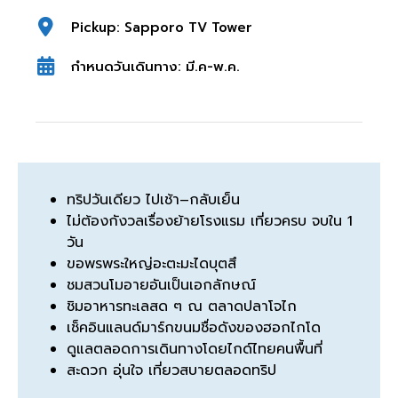
Pickup: Sapporo TV Tower
กำหนดวันเดินทาง: มี.ค-พ.ค.
ทริปวันเดียว ไปเช้า–กลับเย็น
ไม่ต้องกังวลเรื่องย้ายโรงแรม เที่ยวครบ จบใน 1
วัน
ขอพรพระใหญ่อะตะมะไดบุตสึ
ชมสวนโมอายอันเป็นเอกลักษณ์
ชิมอาหารทะเลสด ๆ ณ ตลาดปลาโจไก
เช็คอินแลนด์มาร์กขนมชื่อดังของฮอกไกโด
ดูแลตลอดการเดินทางโดยไกด์ไทยคนพื้นที่
สะดวก อุ่นใจ เที่ยวสบายตลอดทริป