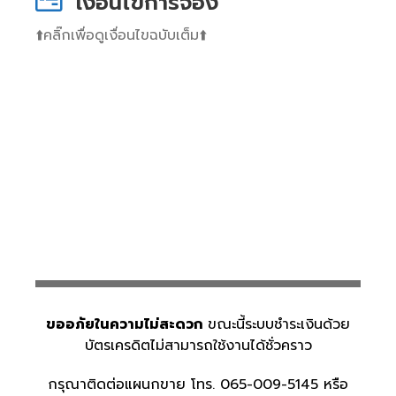
เงื่อนไขการจอง
⬆️คลิ๊กเพื่อดูเงื่อนไขฉบับเต็ม⬆️
ขออภัยในความไม่สะดวก
ขณะนี้ระบบชำระเงินด้วย
บัตรเครดิตไม่สามารถใช้งานได้ชั่วคราว
กรุณาติดต่อแผนกขาย โทร. 065-009-5145 หรือ