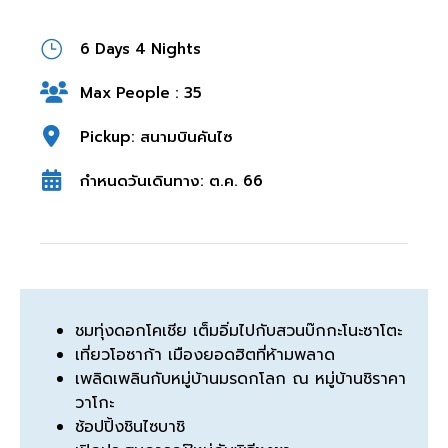
6 Days 4 Nights
Max People : 35
Pickup: สนามบินคันไซ
กำหนดวันเดินทาง: ต.ค. 66
ชมทุ่งดอกโคเชีย เต็มอิ่มไปกับสวนบ๊กกะโนะซาโตะ
เที่ยวโอซาก้า เมืองยอดฮิตที่ห้ามพลาด
เพลิดเพลินกับหมู่บ้านมรดกโลก ณ หมู่บ้านชิราคา
วาโกะ
ช้อปปิ้งชินไซบาชิ