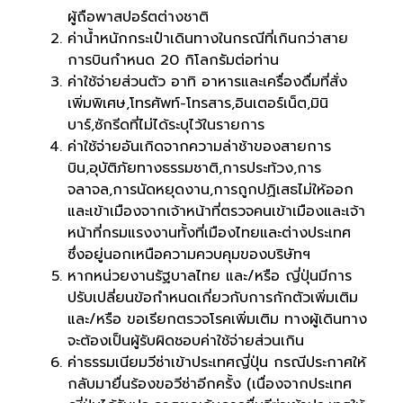
ผู้ถือพาสปอร์ตต่างชาติ
ค่าน้ำหนักกระเป๋าเดินทางในกรณีที่เกินกว่าสาย
การบินกำหนด 20 กิโลกรัมต่อท่าน
ค่าใช้จ่ายส่วนตัว อาทิ อาหารและเครื่องดื่มที่สั่ง
เพิ่มพิเศษ,โทรศัพท์-โทรสาร,อินเตอร์เน็ต,มินิ
บาร์,ซักรีดที่ไม่ได้ระบุไว้ในรายการ
ค่าใช้จ่ายอันเกิดจากความล่าช้าของสายการ
บิน,อุบัติภัยทางธรรมชาติ,การประท้วง,การ
จลาจล,การนัดหยุดงาน,การถูกปฏิเสธไม่ให้ออก
และเข้าเมืองจากเจ้าหน้าที่ตรวจคนเข้าเมืองและเจ้า
หน้าที่กรมแรงงานทั้งที่เมืองไทยและต่างประเทศ
ซึ่งอยู่นอกเหนือความควบคุมของบริษัทฯ
หากหน่วยงานรัฐบาลไทย และ/หรือ ญี่ปุ่นมีการ
ปรับเปลี่ยนข้อกำหนดเกี่ยวกับการกักตัวเพิ่มเติม
และ/หรือ ขอเรียกตรวจโรคเพิ่มเติม ทางผู้เดินทาง
จะต้องเป็นผู้รับผิดชอบค่าใช้จ่ายส่วนเกิน
ค่าธรรมเนียมวีซ่าเข้าประเทศญี่ปุ่น กรณีประกาศให้
กลับมายื่นร้องขอวีซ่าอีกครั้ง (เนื่องจากประเทศ