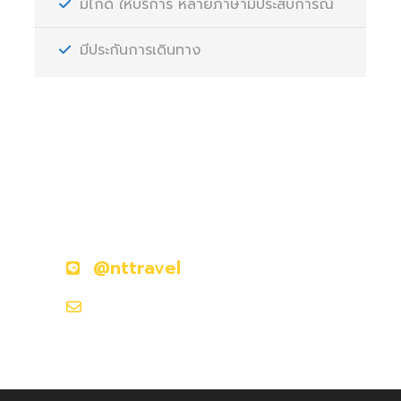
มีไกด์ ให้บริการ หลายภาษามีประสบการณ์
มีประกันการเดินทาง
มีคำถามหรือข้อสงสัยหรือไม่?
ติดต่อเราวันนี้
@nttravel
nttraveljapanland@gmail.com