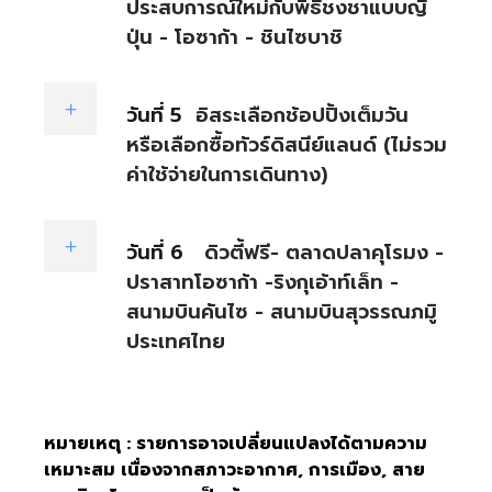
ประสบการณ์ใหม่กับพิธีชงชาแบบญี่
ปุ่น - โอซาก้า - ชินไซบาชิ
วันที่ 5
อิสระเลือกช้อปปิ้งเต็มวัน
หรือเลือกซื้อทัวร์ดิสนีย์แลนด์ (ไม่รวม
ค่าใช้จ่ายในการเดินทาง)
วันที่ 6
ดิวตี้ฟรี- ตลาดปลาคุโรมง -
ปราสาทโอซาก้า -ริงกุเอ้าท์เล็ท -
สนามบินคันไซ - สนามบินสุวรรณภมูิ
ประเทศไทย
หมายเหตุ : รายการอาจเปลี่ยนแปลงได้ตามความ
เหมาะสม เนื่องจากสภาวะอากาศ, การเมือง, สาย