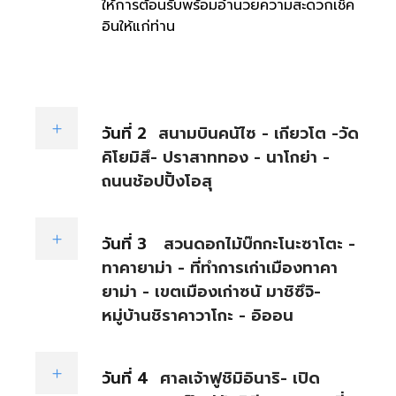
ให้การต้อนรับพร้อมอำนวยความสะดวกเช็ค
อินให้แก่ท่าน
วันที่ 2
สนามบินคนัไซ - เกียวโต -วัด
คิโยมิสึ- ปราสาททอง - นาโกย่า -
ถนนช้อปปิ้งโอสุ
วันที่ 3
สวนดอกไม้บ๊กกะโนะซาโตะ -
ทาคายาม่า - ที่ทำการเก่าเมืองทาคา
ยาม่า - เขตเมืองเก่าซนั มาชิซึจิ-
หมู่บ้านชิราคาวาโกะ - อิออน
วันที่ 4
ศาลเจ้าฟูชิมิอินาริ- เปิด