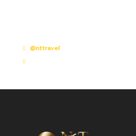
มีคำถามหรือข้อสงสัยหรือไม่?
ติดต่อเราวันนี้
@nttravel
nttraveljapanland@gmail.com