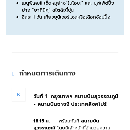
เมนูพิเศษ!! เซ็ตหมูย่าง”ไบโฮบะ” และ บุฟเฟ่ต์ปิ้ง
ย่าง “ยากินิคุ” สไตล์ญี่ปุ่น
อิสระ 1 วัน เที่ยวยูนิเวอร์แซลหรือเลือกช้อปปิ้ง
กำหนดการเดินทาง
วันที่ 1
กรุงเทพฯ สนามบินสุวรรณภูมิ
- สนามบินชางงี ประเทศสิงคโปร์
18.15 น.
พร้อมกันที่
สนามบิน
สุวรรณภูมิ
โดยมีเจ้าหน้าที่อำนวยความ