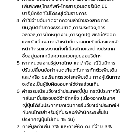
เพิ่มพิเศษ,โทรศัพท์-โทรสาร,อินเตอร์เน็ต,มินิ
บาร์,ซักรีดที่ไม่ได้ระบุไว้ในรายการ
ค่าใช้จ่ายอันเกิดจากความล่าช้าของสายการ
บิน,อุบัติภัยทางธรรมชาติ,การประท้วง,การ
จลาจล,การนัดหยุดงาน,การถูกปฏิเสธไม่ให้ออก
และเข้าเมืองจากเจ้าหน้าที่ตรวจคนเข้าเมืองและเจ้า
หน้าที่กรมแรงงานทั้งที่เมืองไทยและต่างประเทศ
ซึ่งอยู่นอกเหนือความควบคุมของบริษัทฯ
หากหน่วยงานรัฐบาลไทย และ/หรือ ญี่ปุ่นมีการ
ปรับเปลี่ยนข้อกำหนดเกี่ยวกับการกักตัวเพิ่มเติม
และ/หรือ ขอเรียกตรวจโรคเพิ่มเติม ทางผู้เดินทาง
จะต้องเป็นผู้รับผิดชอบค่าใช้จ่ายส่วนเกิน
ค่าธรรมเนียมวีซ่าเข้าประเทศญี่ปุ่น กรณีประกาศให้
กลับมายื่นร้องขอวีซ่าอีกครั้ง (เนื่องจากประเทศ
ญี่ปุ่นได้รับประกาศยกเว้นการยื่นวีซ่าเข้าประเทศให้
กับคนไทยสำหรับผู้ที่ประสงค์พำนักระยะสั้นใน
ประเทศญี่ปุ่นไม่เกิน 15 วัน)
ภาษีมูลค่าเพิ่ม 7% และภาษีหัก ณ ที่จ่าย 3%