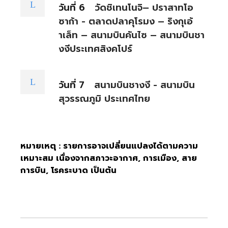
วันที่ 6
วัดชิเทนโนจิ– ปราสาทโอ
ซาก้า - ตลาดปลาคุโรมง – ริงกุเอ้
าเล็ท – สนามบินคันไซ – สนามบินชา
งงีประเทศสิงคโปร์
วันที่ 7
สนามบินชางงี - สนามบิน
สุวรรณภูมิ ประเทศไทย
หมายเหตุ : รายการอาจเปลี่ยนแปลงได้ตามความ
เหมาะสม เนื่องจากสภาวะอากาศ, การเมือง, สาย
การบิน, โรคระบาด เป็นต้น