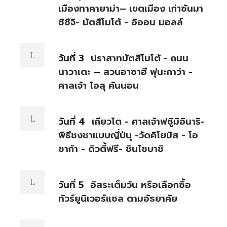
เมืองทาคายาม่า– เขตเมือง เก่าซันมา
ชิซึจิ- มัตสึโมโต้ - อิออน มอลล์
วันที่ 3
ปราสาทมัตสึโมโต้ - ถนน
นาวาเตะ – สวนอาซาฮี ฟุนะกาว่า -
ศาลเจ้า โอสุ คันนอน
วันที่ 4
เกียวโต - ศาลเจ้าฟชูิมิอินาริ-
พิธีชงชาแบบญี่ป่นุ -วัดคิโยมิส - โอ
ซาก้า - ดิวตี้ฟรี- ชินไซบาชิ
วันที่ 5
อิสระเต็มวัน หรือเลือกซื้อ
ทัวร์ยูนิเวอร์แซล ตามอัธยาศัย