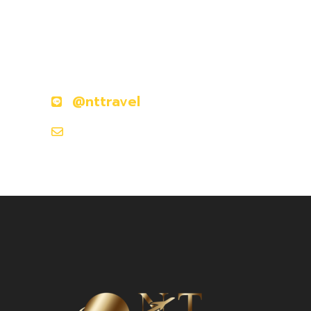
มีคำถามหรือข้อสงสัยหรือไม่?
ติดต่อเราวันนี้
@nttravel
nttraveljapanland@gmail.com