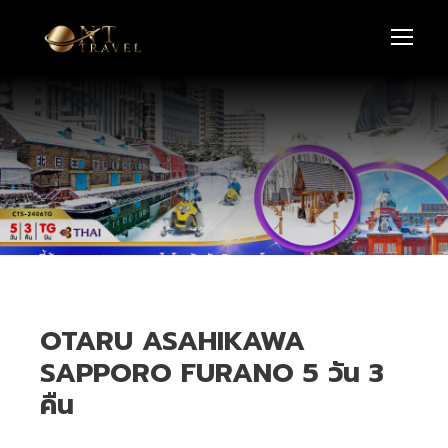
OTARU ASAHIKAWA
SAPPORO FURANO 5 วัน 3
คืน