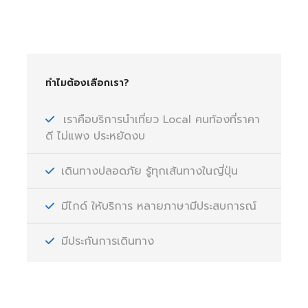
ทำไมต้องเลือกเรา?
เราคือบริการนำเที่ยว Local คนท้องที่ราคา
ดี ไม่แพง ประหยัดงบ
เดินทางปลอดภัย รู้ทุกเส้นทางในญี่ปุ่น
มีไกด์ ให้บริการ หลายภาษามีประสบการณ์
มีประกันการเดินทาง