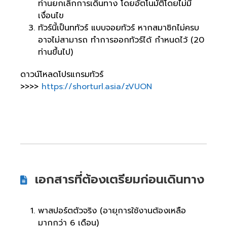
ท่านยกเลิกการเดินทาง โดยอัตโนมัติโดยไม่มี
เงื่อนไข
ทัวร์นี้เป็นททัวร์ แบบจอยทัวร์ หากสมาชิกไม่ครบ
อาจไม่สามารถ ทำการออกทัวร์ได้ กำหนดไว้ (20
ท่านขึ้นไป)
ดาวน์โหลดโปรแกรมทัวร์
>>>>
https://shorturl.asia/zVUON
เอกสารที่ต้องเตรียมก่อนเดินทาง
พาสปอร์ตตัวจริง (อายุการใช้งานต้องเหลือ
มากกว่า 6 เดือน)