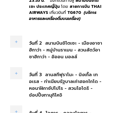
23.55 น.
ออกเดินทางสู่
สนามบินชิโต
เซะ ประเทศญี่ปุ่น
โดย
สายการบิน
THAI
AIRWAYS
เที่ยวบินที่
TG670
(บริการ
อาหารและเครื่องดื่มบนเครื่อง)
วันที่ 2
สนามบินชิโตเซะ - เมืองอาซา
ฮิกาว่า - หมู่บ้านราเมน - สวนสัตว์อา
ซาฮิกาว่า - อิออน มอลล์
วันที่ 3
ลานสกีฟุราโนะ - นิงเกิ้ล เท
อเรส - ทำเนียบรัฐบาลเก่าฮอกไกโด -
หอนาฬิกาซัปโปโร - สวนโอโดริ -
ช้อปปิ้งทานุกิโคจิ