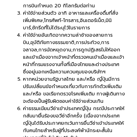
การบินกำหนด 20 กิโลกรัมต่อท่าน
ค่าใช้จ่ายส่วนตัว อาทิ อาหารและเครื่องดื่มที่สั่ง
เพิ่มพิเศษ,โทรศัพท์-โทรสาร,อินเตอร์เน็ต,มินิ
บาร์,ซักรีดที่ไม่ได้ระบุไว้ในรายการ
ค่าใช้จ่ายอันเกิดจากความล่าช้าของสายการ
บิน,อุบัติภัยทางธรรมชาติ,การประท้วง,การ
จลาจล,การนัดหยุดงาน,การถูกปฏิเสธไม่ให้ออก
และเข้าเมืองจากเจ้าหน้าที่ตรวจคนเข้าเมืองและเจ้า
หน้าที่กรมแรงงานทั้งที่เมืองไทยและต่างประเทศ
ซึ่งอยู่นอกเหนือความควบคุมของบริษัทฯ
หากหน่วยงานรัฐบาลไทย และ/หรือ ญี่ปุ่นมีการ
ปรับเปลี่ยนข้อกำหนดเกี่ยวกับการกักตัวเพิ่มเติม
และ/หรือ ขอเรียกตรวจโรคเพิ่มเติม ทางผู้เดินทาง
จะต้องเป็นผู้รับผิดชอบค่าใช้จ่ายส่วนเกิน
ค่าธรรมเนียมวีซ่าเข้าประเทศญี่ปุ่น กรณีประกาศให้
กลับมายื่นร้องขอวีซ่าอีกครั้ง (เนื่องจากประเทศ
ญี่ปุ่นได้รับประกาศยกเว้นการยื่นวีซ่าเข้าประเทศให้
กับคนไทยสำหรับผู้ที่ประสงค์พำนักระยะสั้นใน