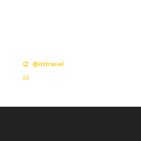
มีคำถามหรือข้อสงสัยหรือไม่?
ติดต่อเราวันนี้
@nttravel
nttraveljapanland@gmail.com