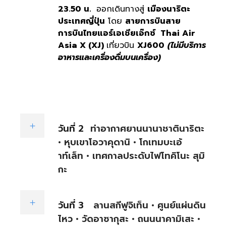
23.50 น.
ออกเดินทางสู่
เมืองนาริตะ
ประเทศญี่ปุ่น
โดย
สายการบินสาย
การบินไทยแอร์เอเชียเอ๊กซ์
Thai Air
Asia X (XJ)
เที่ยวบิน
XJ600
(ไม่มีบริการ
อาหารและเครื่องดื่มบนเครื่อง)
วันที่ 2
ท่าอากาศยานนานาชาตินาริตะ
• หุบเขาโอวาคุดานิ • โกเทมบะเอ้
าท์เล็ท • เทศกาลประดับไฟโทคิโนะ สุมิ
กะ
วันที่ 3
ลานสกีฟูจิเท็น • ศูนย์แผ่นดิน
ไหว • วัดอาซากุสะ • ถนนนาคามิเสะ •