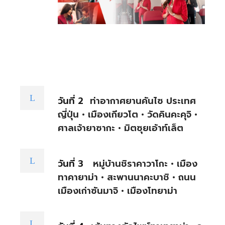
วันที่ 2
ท่าอากาศยานคันไซ ประเทศ
ญี่ปุ่น • เมืองเกียวโต • วัดคินคะคุจิ •
ศาลเจ้ายาซากะ • มิตซุยเอ้าท์เล็ต
วันที่ 3
หมู่บ้านชิราคาวาโกะ • เมือง
ทาคายาม่า • สะพานนาคะบาชิ • ถนน
เมืองเก่าซันมาจิ • เมืองโทยาม่า