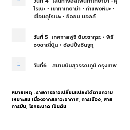
วันที่ 4
เส้นทางอัลไพน์ทาเทยาม่า -คุ
โรเบะ • เขาทาเทยาม่า • กำแพงหิมะ •
เขื่อนคุโรเบะ • อิออน มอลล์
วันที่ 5
เทศกาลฟูจิ ชิบะซากุระ • พิธี
ชงชาญี่ปุ่น • ช้อปปิ้งชินจูกุ
วันที่6
สนามบินสุวรรณภูมิ กรุงเทพ
หมายเหตุ : รายการอาจเปลี่ยนแปลงได้ตามความ
เหมาะสม เนื่องจากสภาวะอากาศ, การเมือง, สาย
การบิน, โรคระบาด เป็นต้น