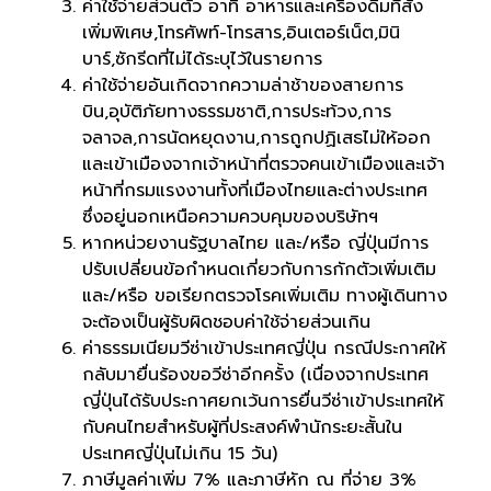
ค่าใช้จ่ายส่วนตัว อาทิ อาหารและเครื่องดื่มที่สั่ง
เพิ่มพิเศษ,โทรศัพท์-โทรสาร,อินเตอร์เน็ต,มินิ
บาร์,ซักรีดที่ไม่ได้ระบุไว้ในรายการ
ค่าใช้จ่ายอันเกิดจากความล่าช้าของสายการ
บิน,อุบัติภัยทางธรรมชาติ,การประท้วง,การ
จลาจล,การนัดหยุดงาน,การถูกปฏิเสธไม่ให้ออก
และเข้าเมืองจากเจ้าหน้าที่ตรวจคนเข้าเมืองและเจ้า
หน้าที่กรมแรงงานทั้งที่เมืองไทยและต่างประเทศ
ซึ่งอยู่นอกเหนือความควบคุมของบริษัทฯ
หากหน่วยงานรัฐบาลไทย และ/หรือ ญี่ปุ่นมีการ
ปรับเปลี่ยนข้อกำหนดเกี่ยวกับการกักตัวเพิ่มเติม
และ/หรือ ขอเรียกตรวจโรคเพิ่มเติม ทางผู้เดินทาง
จะต้องเป็นผู้รับผิดชอบค่าใช้จ่ายส่วนเกิน
ค่าธรรมเนียมวีซ่าเข้าประเทศญี่ปุ่น กรณีประกาศให้
กลับมายื่นร้องขอวีซ่าอีกครั้ง (เนื่องจากประเทศ
ญี่ปุ่นได้รับประกาศยกเว้นการยื่นวีซ่าเข้าประเทศให้
กับคนไทยสำหรับผู้ที่ประสงค์พำนักระยะสั้นใน
ประเทศญี่ปุ่นไม่เกิน 15 วัน)
ภาษีมูลค่าเพิ่ม 7% และภาษีหัก ณ ที่จ่าย 3%