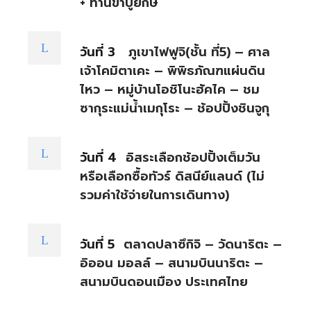
+ ทานขาปูยักษ์
วันที่ 3
ภูเขาไฟฟูจิ(ชั้น ที่5) – ศาล
เจ้าโคมิตาเคะ – พิพิธภัณฑแผ่นดิน
ไหว – หมู่บ้านโอชิโนะฮัคไค – ชม
ซากุระแม่น้ำเมกุโระ – ช้อปปิ้งชินจูกุ
วันที่ 4
อิสระเลือกช้อปปิ้งเต็มวัน
หรือเลือกซื้อทัวร์ ดิสนีย์แลนด์ (ไม่
รวมค่าใช้จ่ายในการเดินทาง)
วันที่ 5
ตลาดปลาซึกิจิ – วัดนาริตะ –
อิออน มอลล์ – สนามบินนาริตะ –
สนามบินดอนเมือง ประเทศไทย