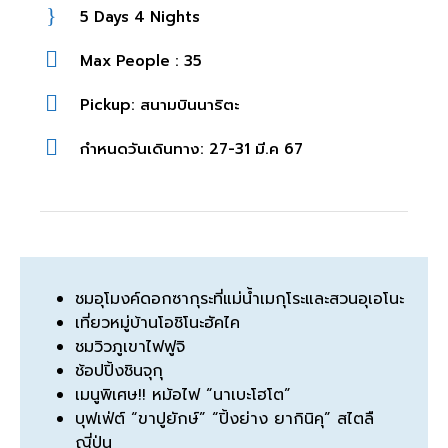
5 Days 4 Nights
Max People : 35
Pickup: สนามบินนาริตะ
กำหนดวันเดินทาง: 27-31 มี.ค 67
ชมอุโมงค์ดอกซากุระที่แม่น้ำเมกุโระและสวนอุเอโนะ
เที่ยวหมู่บ้านโอชิโนะฮัคไค
ชมวิวภูเขาไฟฟูจิ
ช้อปปิ้งชินจุกุ
เมนูพิเศษ!! หม้อไฟ “นาเบะโฮโต”
บุฟเฟ่ต์ “ขาปูยักษ์” “ปิ้งย่าง ยากินิคุ” สไตลื
ญี่ปุ่น