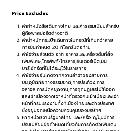
Price Excludes
ค่าทำหนังสือเดินทางไทย และค่าธรรมเนียมสำหรับ
ผู้ถือพาสปอร์ตต่างชาติ
ค่าน้ำหนักกระเป๋าเดินทางในกรณีที่เกินกว่าสาย
การบินกำหนด 20 กิโลกรัมต่อท่าน
ค่าใช้จ่ายส่วนตัว อาทิ อาหารและเครื่องดื่มที่สั่ง
เพิ่มพิเศษ,โทรศัพท์-โทรสาร,อินเตอร์เน็ต,มินิ
บาร์,ซักรีดที่ไม่ได้ระบุไว้ในรายการ
ค่าใช้จ่ายอันเกิดจากความล่าช้าของสายการ
บิน,อุบัติภัยทางธรรมชาติ,การประท้วง,การ
จลาจล,การนัดหยุดงาน,การถูกปฏิเสธไม่ให้ออก
และเข้าเมืองจากเจ้าหน้าที่ตรวจคนเข้าเมืองและเจ้า
หน้าที่กรมแรงงานทั้งที่เมืองไทยและต่างประเทศ
ซึ่งอยู่นอกเหนือความควบคุมของบริษัทฯ
หากหน่วยงานรัฐบาลไทย และ/หรือ ญี่ปุ่นมีการ
ปรับเปลี่ยนข้อกำหนดเกี่ยวกับการกักตัวเพิ่มเติม