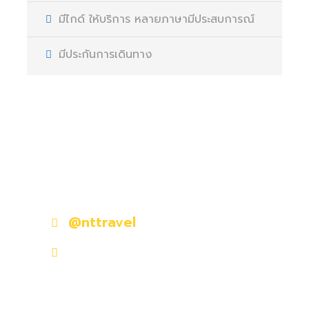
มีไกด์ ให้บริการ หลายภาษามีประสบการณ์
มีประกันการเดินทาง
มีคำถามหรือข้อสงสัยหรือไม่?
ติดต่อเราวันนี้
@nttravel
nttraveljapanland@gmail.com