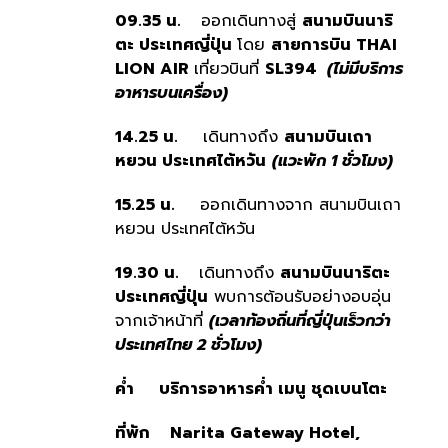
09.35 น.
ออกเดินทางสู่
สนามบินนาริ
ตะ ประเทศญี่ปุ่น
โดย
สายการบิน
THAI
LION AIR
เที่ยวบินที่
SL394
(ไม่มีบริการ
อาหารบนเครื่อง)
14.25 น.
เดินทางถึง
สนามบินเถา
หยวน ประเทศไต้หวัน
(แวะพัก 1 ชั่วโมง)
15.25 น.
ออกเดินทางจาก สนามบินเถา
หยวน ประเทศไต้หวัน
19.30 น.
เดินทางถึง
สนามบินนาริตะ
ประเทศญี่ปุ่น
พบการต้อนรับอย่างอบอุ่น
จากเจ้าหน้าที่
(เวลาท้องถิ่นที่ญี่ปุ่นเร็วกว่า
ประเทศไทย 2 ชั่วโมง)
ค่ำ
บริการอาหารค่ำ เมนู ชุดเบนโตะ
ที่พัก
Narita Gateway Hotel,