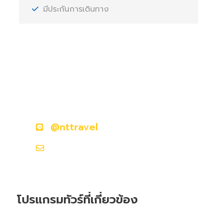
มีประกันการเดินทาง
มีคำถามหรือข้อสงสัยหรือไม่?
ติดต่อเราวันนี้
@nttravel
nttraveljapanland@gmail.com
โปรแกรมทัวร์ที่เกี่ยวข้อง