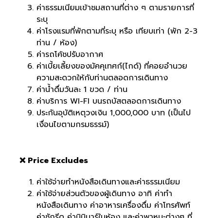
ค่าธรรมเนียมเข้าชมสถานที่ต่าง ๆ ตามรายการที่
ระบุ
ค่าโรงแรมที่พักตามที่ระบุ หรือ เทียบเท่า (พัก 2-3
ท่าน / ห้อง)
ค่ารถโค้ชปรับอากาศ
ค่าเบี้ยเลี้ยงของมัคคุเทศก์(ไกด์) ที่คอยอำนวย
ความสะดวกให้กับท่านตลอดการเดินทาง
ค่าน้ำดื่มวันละ 1 ขวด / ท่าน
ค่าบริการ WI-FI บนรถบัสตลอดการเดินทาง
ประกันอุบัติเหตุวงเงิน 1,000,000 บาท (เป็นไป
เงื่อนไขตามกรมธรรม์)
❌ Price Excludes
ค่าใช้จ่ายทำหนังสือเดินทางและค่าธรรมเนียม
ค่าใช้จ่ายส่วนตัวของผู้เดินทาง อาทิ ค่าทำ
หนังสือเดินทาง ค่าอาหารเครื่องดื่ม ค่าโทรศัพท์
ค่าซักรีด ค่ามินิบาร์ในห้อง และค่าพาหนะต่างๆ ที่