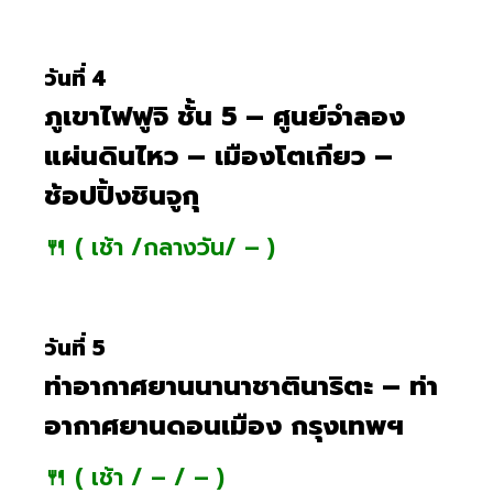
วันที่ 4
ภูเขาไฟฟูจิ ชั้น 5 – ศูนย์จำลอง
แผ่นดินไหว – เมืองโตเกียว –
ช้อปปิ้งชินจูกุ
🍴 ( เช้า /กลางวัน/ – )
วันที่ 5
ท่าอากาศยานนานาชาตินาริตะ – ท่า
อากาศยานดอนเมือง กรุงเทพฯ
🍴 ( เช้า / – / – )