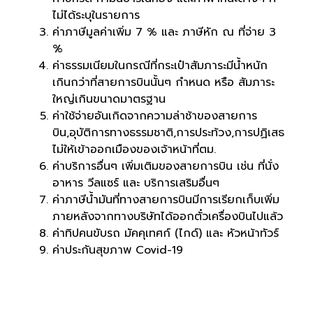
ไม่ได้ระบุในรายการ
ค่าภาษีมูลค่าเพิ่ม 7 % และ ภาษีหัก ณ ที่จ่าย 3
%
ค่าธรรมเนียมในกรณีที่กระเป๋าสัมภาระมีน้ำหนัก
เกินกว่าที่สายการบินนั้นๆ กำหนด หรือ สัมภาระ
ใหญ่เกินขนาดมาตรฐาน
ค่าใช้จ่ายอันเกิดจากความล่าช้าของสายการ
บิน,อุบัติการทางธรรมชาติ,การประท้วง,การปฏิเสธ
ไม่ให้เข้าออกเมืองของเจ้าหน้าที่ตม.
ค่าบริการอื่นๆ เพิ่มเติมของสายการบิน เช่น ที่นั่ง
อาหาร วีลแซร์ และ บริการเสริมอื่นๆ
ค่าภาษีน้ำมันที่ทางสายการบินมีการเรียกเก็บเพิ่ม
ภายหลังจากทางบริษัทได้ออกตั๋วเครื่องบินไปแล้ว
ค่าทิปคนขับรถ มัคคุเทศก์ (ไกด์) และ หัวหน้าทัวร์
ค่าประกันสุขภาพ Covid-19