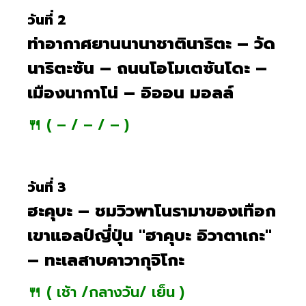
วันที่ 2
ท่าอากาศยานนานาชาตินาริตะ – วัด
นาริตะซัน – ถนนโอโมเตซันโดะ –
เมืองนากาโน่ – อิออน มอลล์
🍴 ( – / – / – )
วันที่ 3
ฮะคุบะ – ชมวิวพาโนรามาของเทือก
เขาแอลป์ญี่ปุ่น "ฮาคุบะ อิวาตาเกะ"
– ทะเลสาบคาวากุจิโกะ
🍴 ( เช้า /กลางวัน/ เย็น )