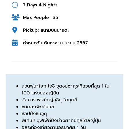
7 Days 4 Nights
Max People : 35
Pickup: สนามบินนาริตะ
กำหนดวันเดินทาง: เมษายน 2567
สวนฟุนาโอกะโจชิ จุดชมซากุระที่สวยที่สุด 1 ใน
100 แห่งของญี่ปุ่น
สักการะพระใหญ่อุชิคุ ไดบุตสึ
ชมดอกพิงค์มอส
ช้อปปิ้งชินจูกุ
พิเศษ!! บุฟเฟ่ต์ปิ้งย่างยากินิคุสไตล์ญี่ปุ่น
อิสระท่องเที่ยวตามอัธยาศัย 1 วัน