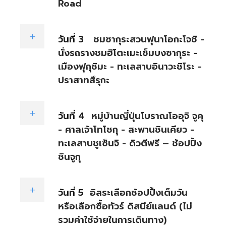
Road
วันที่ 3
ชมซากุระสวนฟุนาโอกะโจชิ -
นั่งรถรางชมฮิโตะเมะเซ็มบงซากุระ -
เมืองฟุกุชิมะ - ทะเลสาบอินาวะชิโระ -
ปราสาทสึรุกะ
วันที่ 4
หมู่บ้านญี่ปุ่นโบราณโออุจิ จูคุ
- ศาลเจ้าโทโชกุ - สะพานชินเคียว -
ทะเลสาบชูเซ็นจิ - ดิวตีฟรี – ช้อปปิ้ง
ชินจูกุ
วันที่ 5
อิสระเลือกช้อปปิ้งเต็มวัน
หรือเลือกซื้อทัวร์ ดิสนีย์แลนด์ (ไม่
รวมค่าใช้จ่ายในการเดินทาง)