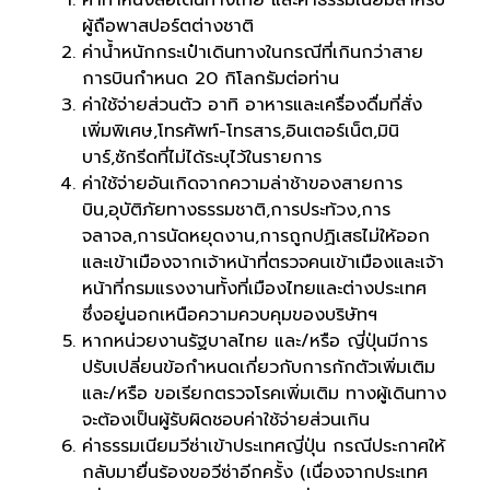
ค่าทำหนังสือเดินทางไทย และค่าธรรมเนียมสำหรับ
ผู้ถือพาสปอร์ตต่างชาติ
ค่าน้ำหนักกระเป๋าเดินทางในกรณีที่เกินกว่าสาย
การบินกำหนด 20 กิโลกรัมต่อท่าน
ค่าใช้จ่ายส่วนตัว อาทิ อาหารและเครื่องดื่มที่สั่ง
เพิ่มพิเศษ,โทรศัพท์-โทรสาร,อินเตอร์เน็ต,มินิ
บาร์,ซักรีดที่ไม่ได้ระบุไว้ในรายการ
ค่าใช้จ่ายอันเกิดจากความล่าช้าของสายการ
บิน,อุบัติภัยทางธรรมชาติ,การประท้วง,การ
จลาจล,การนัดหยุดงาน,การถูกปฏิเสธไม่ให้ออก
และเข้าเมืองจากเจ้าหน้าที่ตรวจคนเข้าเมืองและเจ้า
หน้าที่กรมแรงงานทั้งที่เมืองไทยและต่างประเทศ
ซึ่งอยู่นอกเหนือความควบคุมของบริษัทฯ
หากหน่วยงานรัฐบาลไทย และ/หรือ ญี่ปุ่นมีการ
ปรับเปลี่ยนข้อกำหนดเกี่ยวกับการกักตัวเพิ่มเติม
และ/หรือ ขอเรียกตรวจโรคเพิ่มเติม ทางผู้เดินทาง
จะต้องเป็นผู้รับผิดชอบค่าใช้จ่ายส่วนเกิน
ค่าธรรมเนียมวีซ่าเข้าประเทศญี่ปุ่น กรณีประกาศให้
กลับมายื่นร้องขอวีซ่าอีกครั้ง (เนื่องจากประเทศ