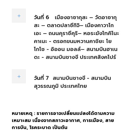
วันที่ 6
เมืองอาซากุสะ – วัดอาซากุ
สะ – ตลาดปลาซึกิจิ– เมืองคาวาโก
เอะ – ถนนคุราซึคุริ– หอระฆังโทคิโนะ
คาเนะ - ตรอกขนมหวานคาชิยะ โย
โกโช - อิออน มอลล์– สนามบินฮาเน
ดะ - สนามบินชางงี ประเทศสิงคโปร์
วันที่ 7
สนามบินชางงี - สนามบิน
สุวรรณภูมิ ประเทศไทย
หมายเหตุ : รายการอาจเปลี่ยนแปลงได้ตามความ
เหมาะสม เนื่องจากสภาวะอากาศ, การเมือง, สาย
การบิน, โรคระบาด เป็นต้น