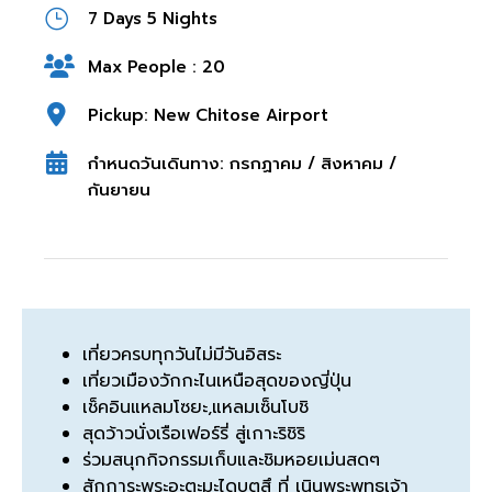
7 Days 5 Nights
Max People : 20
Pickup: New Chitose Airport
กำหนดวันเดินทาง: กรกฏาคม / สิงหาคม /
กันยายน
เที่ยวครบทุกวันไม่มีวันอิสระ
เที่ยวเมืองวักกะไนเหนือสุดของญี่ปุ่น
เช็คอินแหลมโซยะ,แหลมเซ็นโบชิ
สุดว้าวนั่งเรือเฟอร์รี่ สู่เกาะริชิริ
ร่วมสนุกกิจกรรมเก็บและชิมหอยเม่นสดๆ
สักการะพระอ
ะ
ตะมะไดบุตสึ ที่ เนินพระพุทธเจ้า