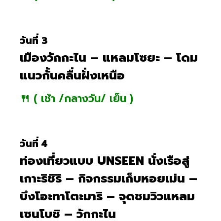
วันที่ 3
เมืองวักกะไน – แหลมโซยะ – โดม
แนวกั้นคลื่นฝั่งเหนือ
🍴 ( เช้า /กลางวัน/ เย็น )
วันที่ 4
ท่องเที่ยวแบบ UNSEEN นั่งเรือสู่
เกาะริชิริ – กิจกรรมเก็บหอยเม่น –
บึงโอะทาโตะมาริ – จุดชมวิวแหลม
เซนโบชิ – วักกะไน