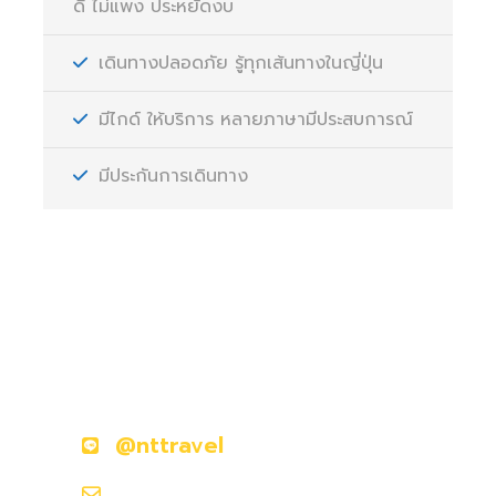
ดี ไม่แพง ประหยัดงบ
เดินทางปลอดภัย รู้ทุกเส้นทางในญี่ปุ่น
มีไกด์ ให้บริการ หลายภาษามีประสบการณ์
มีประกันการเดินทาง
มีคำถามหรือข้อสงสัยหรือไม่?
ติดต่อเราวันนี้
@nttravel
nttraveljapanland@gmail.com