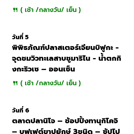
🍴 ( เช้า /กลางวัน/ เย็น )
วันที่ 5
พิพิธภัณฑ์ปลาสเตอร์เจียนบิฟูกะ -
จุดชมวิวทะเลสาบชูมาริไน - น้ำตกกิ
งกะริวเซ – ออนเซ็น
🍴 ( เช้า /กลางวัน/ เย็น )
วันที่ 6
ตลาดปลานิโจ – ช้อปปิ้งทานุกิโคจิ
– บุฟเฟต์ขาปูยักษ์ 3ชนิด – ซัปโป