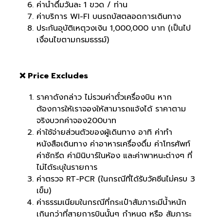
ค่าน้ำดื่มวันละ 1 ขวด / ท่าน
ค่าบริการ WI-FI บนรถบัสตลอดการเดินทาง
ประกันอุบัติเหตุวงเงิน 1,000,000 บาท (เป็นไป
เงื่อนไขตามกรมธรรม์)
❌ Price Excludes
ราคาดังกล่าว ไม่รวมค่าตั๋วเครื่องบิน หาก
ต้องการให้เราจองให้สามารถแจ้งได้ ราคาตาม
จริงบวกค่าจอง200บาท
ค่าใช้จ่ายส่วนตัวของผู้เดินทาง อาทิ ค่าทำ
หนังสือเดินทาง ค่าอาหารเครื่องดื่ม ค่าโทรศัพท์
ค่าซักรีด ค่ามินิบาร์ในห้อง และค่าพาหนะต่างๆ ที่
ไม่ได้ระบุในรายการ
ค่าตรวจ RT-PCR (ในกรณีที่ได้รับวัคซีนไม่ครบ 3
เข็ม)
ค่าธรรมเนียมในกรณีที่กระเป๋าสัมภาระมีน้ำหนัก
เกินกว่าที่สายการบินนั้นๆ กำหนด หรือ สัมภาระ