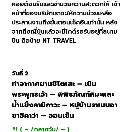
คอยต้อนรับและอำนวยความสะดวกให้ เจ้า
หน้าที่ของบริษัทเราจะให้ความช่วยเหลือ
ประสานงานถึงขั้นตอนเช็คอินเท่านั้น หลัง
จากถึงญี่ปุ่นแล้วจะมีไกด์รอรับอยู่ที่สนาม
บิน ถือป้าย NT TRAVEL
วันที่ 2
ท่าอากาศยานชิโตเสะ – เนิน
พระพุทธเจ้า – พิพิธภัณฑ์หิมะและ
น้ำแข็งคามิคาวะ – หมู่บ้านราเมนอา
ซาฮิคาว่า – ออนเซ็น
🍴 ( – /กลางวัน/ – )