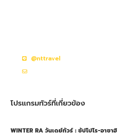
มีคำถามหรือข้อสงสัยหรือไม่?
ติดต่อเราวันนี้
@nttravel
nttraveljapanland@gmail.com
โปรแกรมทัวร์ที่เกี่ยวข้อง
WINTER RA วันเดย์ทัวร์ : ซัปโปโร-อาซาฮิ