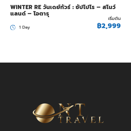
WINTER RE วันเดย์ทัวร์ : ซัปโปโร – สโนว์
แลนด์ – โอตารุ
เริ่มต้น
฿2,999
1 Day