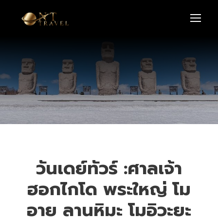
วันเดย์ทัวร์ :ศาลเจ้า
ฮอกไกโด พระใหญ่ โม
อาย ลานหิมะ โมอิวะยะ