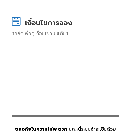
เงื่อนไขการจอง
⬆️คลิ๊กเพื่อดูเงื่อนไขฉบับเต็ม⬆️
ขออภัยในความไม่สะดวก
ขณะนี้ระบบชำระเงินด้วย